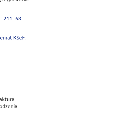
2 211 68
.
 temat
KSeF
.
faktura
hodzenia