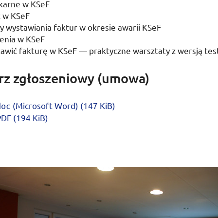
 karne w
KSeF
ć w
KSeF
y wystawiania faktur w okresie awarii
KSeF
enia w
KSeF
tawić fakturę w
KSeF
— praktyczne warsztaty z wersją te
rz zgłoszeniowy (umowa)
(
Microsoft Word
) (147
KiB
)
doc
PDF
(194
KiB
)