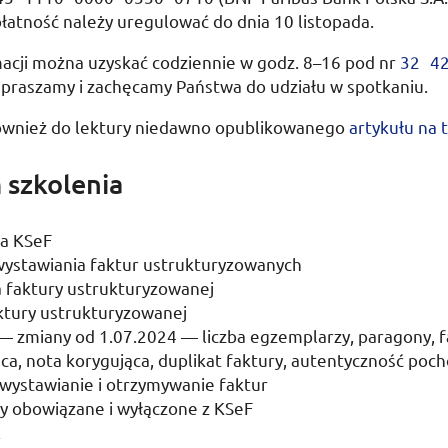
płatność należy uregulować do dnia
10 listopada
.
macji można uzyskać codziennie w
godz.
8–16 pod
nr
32 4
apraszamy i zachęcamy Państwa do udziału w spotkaniu.
wnież do lektury niedawno opublikowanego
artykułu na
 szkolenia
ia
KSeF
wystawiania faktur ustrukturyzowanych
a faktury ustrukturyzowanej
ktury ustrukturyzowanej
— zmiany od 1.07.2024 — liczba egzemplarzy, paragony, 
ca, nota korygująca, duplikat faktury, autentyczność poc
 wystawianie i otrzymywanie faktur
y obowiązane i wyłączone z
KSeF
R