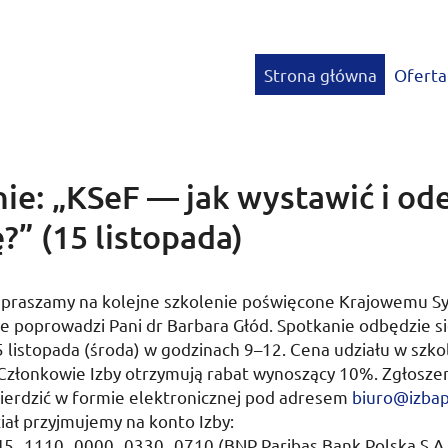
Strona główna
Oferta
nie: „KSeF — jak wystawić i od
?” (15 listopada)
apraszamy na kolejne szkolenie poświęcone Krajowemu S
re poprowadzi Pani
dr
Barbara Głód. Spotkanie odbędzie si
 listopada (środa)
w godzinach 9–12. Cena udziału w szko
 Członkowie Izby otrzymują rabat wynoszący 10%. Zgłoszen
ierdzić w formie elektronicznej pod adresem
biuro@izbap
iał przyjmujemy na konto Izby:
45 1110 0000 0330 0710 (
BNP
Paribas Bank Polska
S.A.