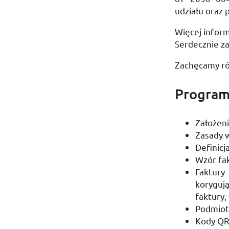
udziału oraz 
Więcej infor
Serdecznie z
Zachęcamy ró
Program
Założen
Zasady 
Definicj
Wzór fa
Faktury 
korygują
faktury,
Podmiot
Kody
Q