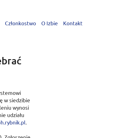
Członkostwo
O Izbie
Kontakt
ebrać
ystemowi
ę w siedzibie
leniu wynosi
ie udziału
h.rybnik.pl
.
). Zgłoszenie