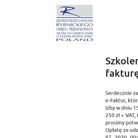
Szkole
fakturę
Serdecznie z
e‑Faktur, któ
Izby w dniu
15
250
zł
+
VAT
,
prosimy potw
Opłatę za udz
87 2030 00