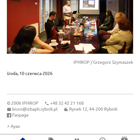
IPHROP / Grzegorz Szymaszek
środa, 10 czerwca 2026
© 2006
IPHROP
+48 32 42 21 168
biuro@izbaph.rybnik.pl
Rynek 12, 44‑200 Rybnik
Fanpage
⚡
Ayax