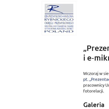
„Prezen
i e‑mik
Wczoraj
w sie
pt.
„Prezentac
pracownicy U
fotorelacji.
Galeria