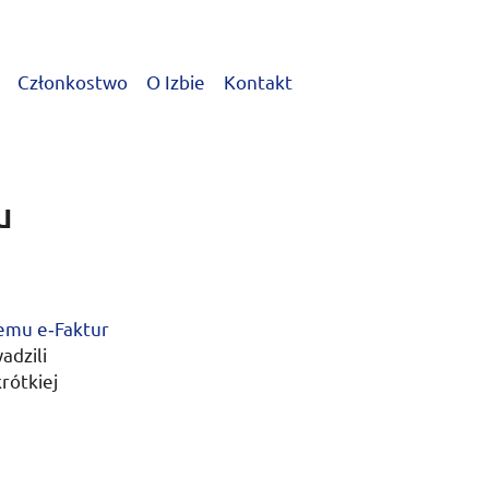
Członkostwo
O Izbie
Kontakt
u
emu e‑Faktur
adzili
rótkiej