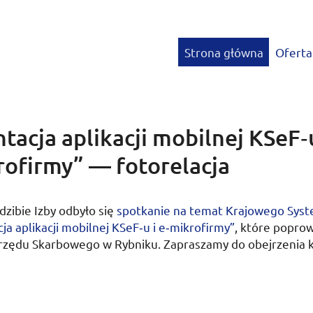
Strona główna
Oferta
tacja aplikacji mobilnej KSeF‑
rofirmy” — fotorelacja
dzibie Izby odbyło się
spotkanie na temat Krajowego Syst
ja aplikacji mobilnej
KSeF
‑u i e‑mikrofirmy”
, które poprow
rzędu Skarbowego w Rybniku. Zapraszamy do obejrzenia k