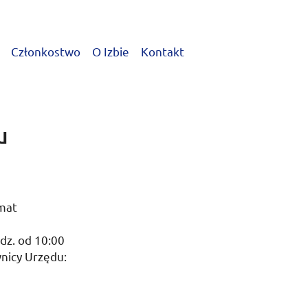
Członkostwo
O Izbie
Kontakt
u
mat
dz.
od
10:00
wnicy Urzędu: