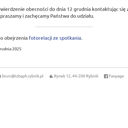
twierdzenie obecności do
dnia 12 grudnia
kontaktując się 
apraszamy i zachęcamy Państwa do udziału.
o obejrzenia
fotorelacji ze spotkania
.
grudnia 2025
biuro@izbaph.rybnik.pl
Rynek 12, 44‑200 Rybnik
Fanpage