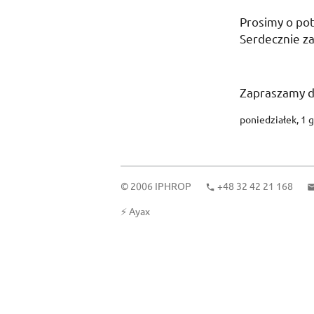
Prosimy o po
Serdecznie z
Zapraszamy d
poniedziałek, 1 
© 2006
IPHROP
+48 32 42 21 168
⚡
Ayax