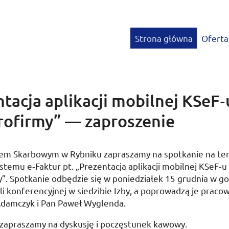
Strona główna
Oferta
tacja aplikacji mobilnej KSeF‑
krofirmy” — zaproszenie
em Skarbowym w Rybniku zapraszamy na spotkanie na te
stemu e‑Faktur
pt.
„Prezentacja aplikacji mobilnej
KSeF
‑u
y”. Spotkanie odbędzie się w
poniedziałek 15 grudnia
w
go
li konferencyjnej w siedzibie Izby, a poprowadzą je praco
 Adamczyk i Pan Paweł Wyglenda.
 zapraszamy na dyskusję i poczęstunek kawowy.