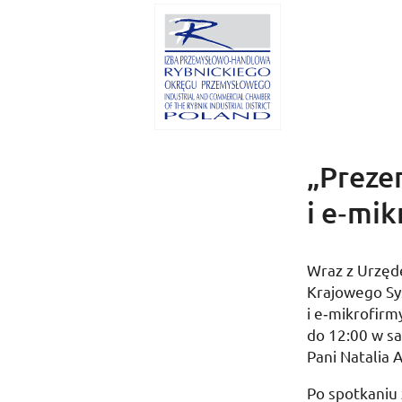
„Prezen
i e‑mi
Wraz z Urzęd
Krajowego Sy
i e‑mikrofirm
do
12:00
w sa
Pani Natalia
Po spotkaniu