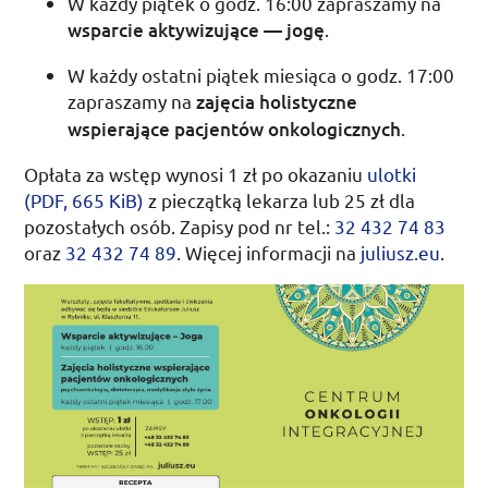
W każdy piątek o
godz.
16:00 zapraszamy na
wsparcie aktywizujące — jogę
.
W każdy ostatni piątek miesiąca o
godz.
17:00
zapraszamy na
zajęcia holistyczne
wspierające pacjentów onkologicznych
.
Opłata za wstęp wynosi 1
zł
po okazaniu
ulotki
(
PDF
, 665
KiB
)
z pieczątką lekarza lub 25
zł
dla
pozostałych osób. Zapisy pod
nr
tel.
:
32 432 74 83
oraz
32 432 74 89
. Więcej informacji na
juliusz.eu
.