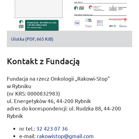
Ulotka (
PDF
, 665
KiB
)
Kontakt z Fundacją
Fundacja na rzecz Onkologii „Rakowi­‑Stop”
w Rybniku
(
nr
KRS
: 0000832983)
ul.
Energetyków 46, 44‑200 Rybnik
adres do korespondencji:
ul.
Rudzka 88, 44‑200
Rybnik
nr
tel.
:
32 423 07 36
e‑mail:
rakowistop@gmail.com