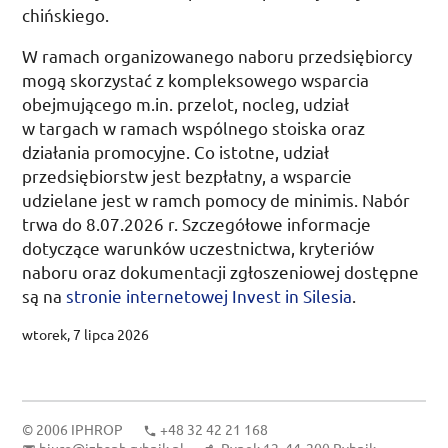
chińskiego.
W ramach organizowanego naboru przedsiębiorcy
mogą skorzystać z kompleksowego wsparcia
obejmującego
m.in.
przelot, nocleg, udział
w targach w ramach wspólnego stoiska oraz
działania promocyjne. Co istotne, udział
przedsiębiorstw jest bezpłatny, a wsparcie
udzielane jest w ramch pomocy de minimis. Nabór
trwa do
8.07.2026
r.
Szczegółowe informacje
dotyczące warunków uczestnictwa, kryteriów
naboru oraz dokumentacji zgłoszeniowej dostępne
są na
stronie internetowej
Invest in Silesia
.
wtorek, 7 lipca 2026
© 2006
IPHROP
+48 32 42 21 168
biuro@izbaph.rybnik.pl
Rynek 12, 44‑200 Rybnik