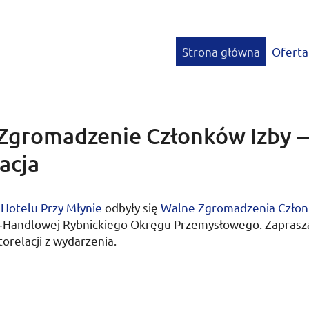
Strona główna
Oferta
Zgromadzenie Członków Izby 
acja
w
Hotelu Przy Młynie
odbyły się
Walne Zgromadzenia Czło
o­‑Han­dlo­wej Ryb­nic­kie­go Okręgu Przemysłowego. Zapras
torelacji z wydarzenia.