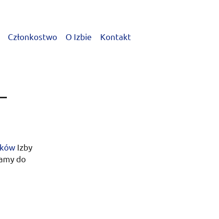
Członkostwo
O Izbie
Kontakt
—
nków
Izby
zamy do