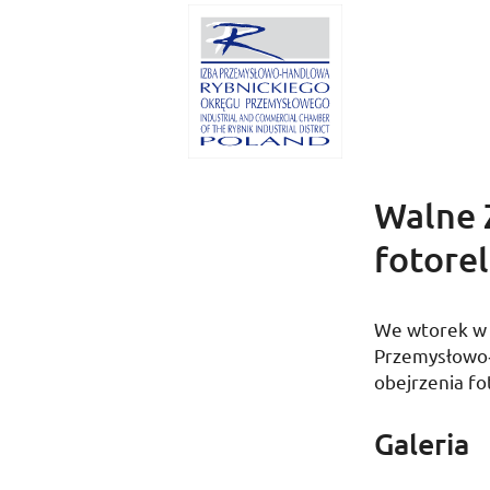
Walne 
fotorel
We wtorek
Prze­mys­ło­w
obejrzenia fo
Galeria