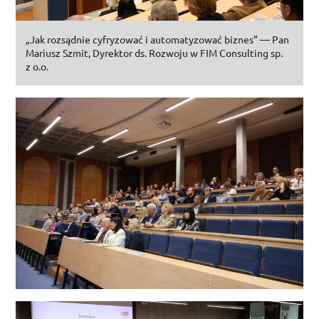
„Jak rozsądnie cyfryzować i automatyzować biznes” — Pan
Mariusz Szmit, Dyrektor
ds.
Rozwoju w
FIM Consulting
sp.
z
o.o.