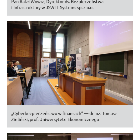
Pan Rafał Wowra, Dyrektor
ds.
Bezpieczeństwa
i Infrastruktury w
JSW
IT
Systems
sp. z o.o.
„Cyberbezpieczeństwo w finansach” —
dr inż.
Tomasz
Zieliński,
prof.
Uniwersytetu Ekonomicznego