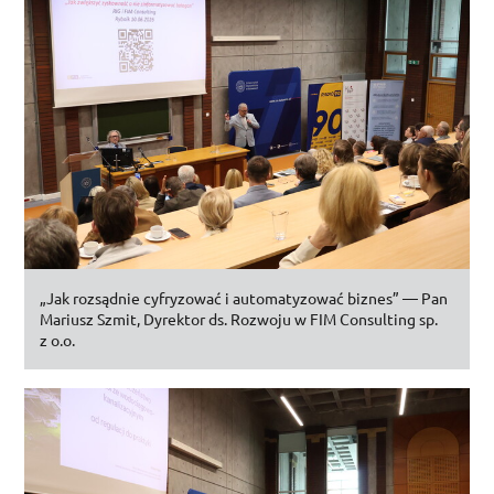
„Jak rozsądnie cyfryzować i automatyzować biznes” — Pan
Mariusz Szmit, Dyrektor
ds.
Rozwoju w
FIM Consulting
sp.
z
o.o.