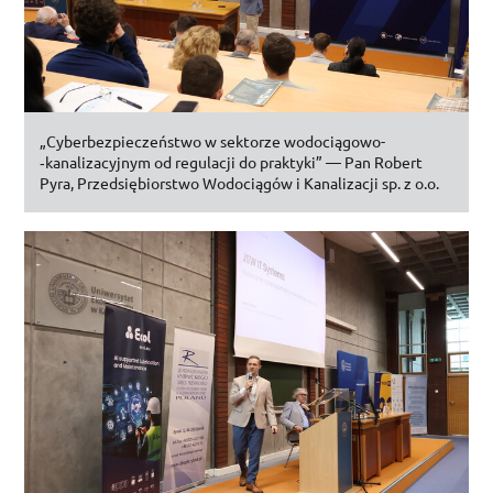
„Cyberbezpieczeństwo w sektorze wodociągowo­
‑kanalizacyjnym od regulacji do praktyki” — Pan Robert
Pyra, Przedsiębiorstwo Wodociągów i Kanalizacji
sp.
z
o.o.