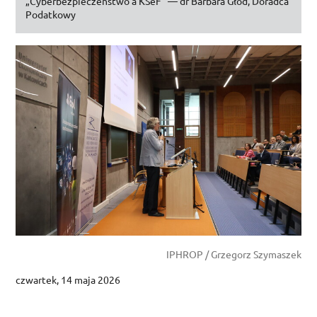
„Cyberbezpieczeństwo a
KSeF
” —
dr
Barbara Głód, Doradca
Podatkowy
IPHROP / Grzegorz Szymaszek
czwartek, 14 maja 2026