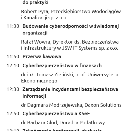
do praktyki
Robert Pyra, Przedsiębiorstwo Wodociągów
i Kanalizacji
sp.
z
o.o.
11:30
Budowanie cyberodporności w świadomej
organizacji
Rafał Wowra, Dyrektor
ds.
Bezpieczeństwa
i Infrastruktury w
JSW
IT
Systems
sp.
z
o.o.
11:50
Przerwa kawowa
12:10
Cyberbezpieczeństwo w finansach
dr inż.
Tomasz Zieliński,
prof.
Uniwersytetu
Ekonomicznego
12:30
Zarządzanie incydentami bezpieczeństwa
informacji
dr
Dagmara Modrzejewska,
Daxon Solutions
12:50
Cyberbezpieczeństwo a
KSeF
dr
Barbara Głód, Doradca Podatkowy
13:10
Zakończenie konferencji, dyskusja,