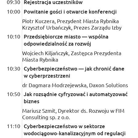
09:30
Rejestracja uczestników
10:00
Powitanie gości i otwarcie konferencji
Piotr Kuczera, Prezydent Miasta Rybnika
Krzysztof Urbańczyk, Prezes Zarządu Izby
10:10
Przedsiębiorcze miasto — wspólna
odpowiedzialność za rozwój
Wojciech Kiljańczyk, Zastępca Prezydenta
Miasta Rybnika
10:30
Cyberbezpieczeństwo — jak chronić dane
w cyberprzestrzeni
dr
Dagmara Modrzejewska,
Daxon Solutions
10:50
Jak rozsądnie cyfryzować i automatyzować
biznes
Mariusz Szmit, Dyrektor
ds.
Rozwoju w
FIM
Consulting
sp.
z
o.o.
11:10
Cyberbezpieczeństwo w sektorze
wodociągowo­‑kanalizacyjnym od regulacji