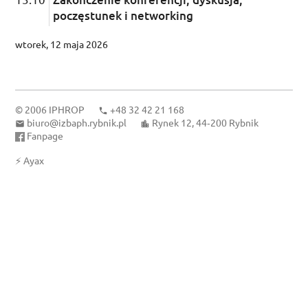
poczęstunek i networking
wtorek, 12 maja 2026
© 2006
IPHROP
+48 32 42 21 168
biuro@izbaph.rybnik.pl
Rynek 12, 44‑200 Rybnik
Fanpage
⚡
Ayax