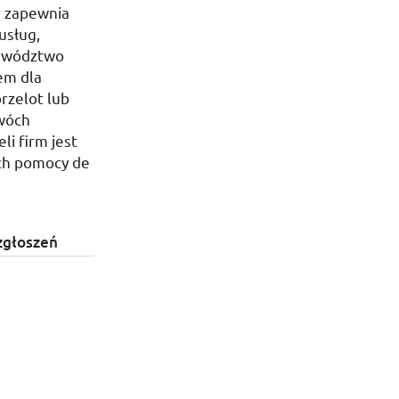
e zapewnia
usług,
jewództwo
em dla
rzelot lub
dwóch
li firm jest
ach pomocy de
zgłoszeń