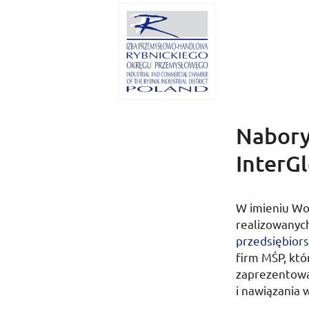
Nabory
InterG
W imieniu Wo
realizowanyc
przedsiębior
firm
MŚP
, kt
zaprezentowa
i nawiązania