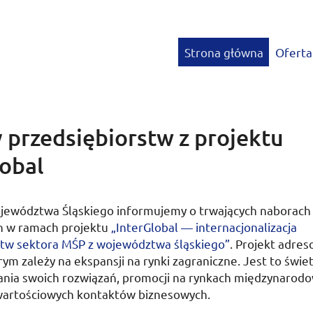
Strona główna
Oferta
 przedsiębiorstw z projektu
lobal
jewództwa Śląskiego informujemy o trwających naborach 
h w ramach projektu
„
InterGlobal
— internacjonalizacja
stw sektora MŚP z województwa śląskiego”
. Projekt adres
órym zależy na ekspansji na rynki zagraniczne. Jest to świe
nia swoich rozwiązań, promocji na rynkach międzynarod
 wartościowych kontaktów biznesowych.