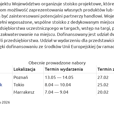
jektu Województwo organizuje stoisko projektowe, któr
com możliwość zaprezentowania własnych produktów lub 
 być zainteresowani potencjalni partnerzy handlowi. Wo
ełni wyposażone, wspólne stoisko z dedykowanym miejsc
siębiorstwa uczestniczącego w targach, wstęp na targi, p
z zakwaterowanie na miejscu. Dofinansowany jest udział 
li przedsiębiorstwa. Udział w wydarzeniu dla przedstawicie
ięki dofinansowaniu ze środków Unii Europejskiej (w ram
Obecnie prowadzone nabory
Lokalizacja
Termin wydarzenia
Termin 
Poznań
13.05
—
14.05
27.02
k
Tokio
8.04
—
10.04
25.02
Marrakesz
7.04
—
9.04
20.02
o 2026