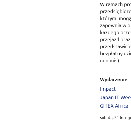
W ramach pro
przedsiębior
którymi mogą
zapewnia w p
każdego przed
przejazd ora
przedstawicie
bezpłatny dz
minimis).
Wydarzenie
Impact
Japan
IT
Wee
GITEX
Africa
sobota, 21 luteg