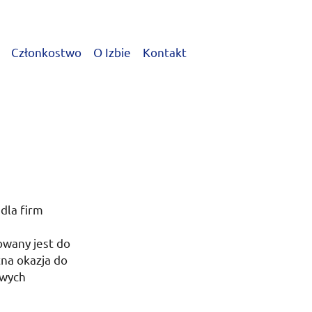
Członkostwo
O Izbie
Kontakt
dla firm
owany jest do
tna okazja do
owych