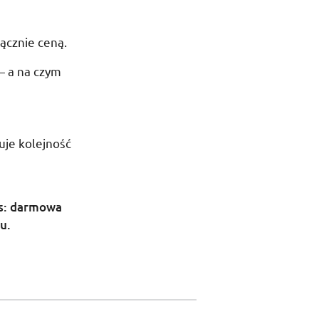
ącznie ceną.
 — a na czym
uje kolejność
s
s: darmowa
u.