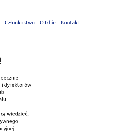
Członkostwo
O Izbie
Kontakt
ą
decznie
u i dyrektorów
ub
ału
cą wiedzieć,
ktywnego
cyjnej