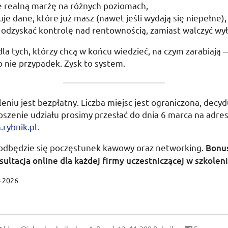
e realną marżę na różnych poziomach,
je dane, które już masz (nawet jeśli wydają się niepełne),
odzyskać kontrolę nad rentownością, zamiast walczyć wył
dla tych, którzy chcą w końcu wiedzieć, na czym zarabiają
to nie przypadek. Zysk to system.
leniu jest bezpłatny. Liczba miejsc jest ograniczona, decyd
oszenie udziału prosimy przesłać do dnia
6 marca
na adre
rybnik.pl
.
 odbędzie się poczęstunek kawowy oraz networking.
Bonu
ultacja online dla każdej firmy uczestniczącej w szkoleni
o 2026