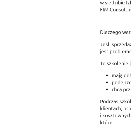
w siedzibie Iz
FIM Consulti
Dlaczego war
Jeśli sprzeda
jest probleme
To szkolenie 
mają dob
podejrze
chcą prz
Podczas szkol
klientach, pr
i kosztownyc
które: