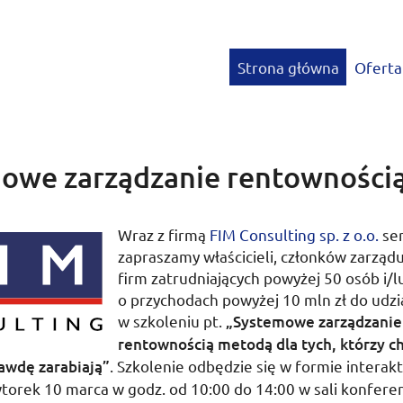
Strona główna
Oferta
owe zarządzanie rentowności
Wraz z firmą
FIM Consulting
sp. z o.o.
ser
zapraszamy właścicieli, członków zarząd
firm zatrudniających powyżej 50 osób i/l
o przychodach powyżej 10
mln
zł
do udzi
w szkoleniu
pt.
„Systemowe zarządzanie
rentownością metodą dla tych, którzy ch
awdę zarabiają”
. Szkolenie odbędzie się w formie intera
torek 10 marca
w
godz.
od
10:00
do
14:00
w sali konferen