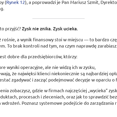
by (
Rynek 12
), a poprowadzi je Pan Mariusz Szmit, Dyrekt
ng
.
to przyjść?
Zysk nie znika. Zysk ucieka.
ż rośnie, a wynik finansowy stoi w miejscu — to bardzo czę
m. To brak kontroli nad tym, na czym naprawdę zarabiasz
jest dobre dla przedsiębiorców, którzy:
re wyniki operacyjne, ale nie widzą ich w zysku,
wają, że najwięksi klienci niekoniecznie są najbardziej opła
estać zgadywać i zacząć podejmować decyzje w oparciu o f
enia zobaczysz, gdzie w firmach najczęściej „wycieka” zysk
oduktach, procesach i zleceniach, oraz jak to sprawdzić bez
h wdrożeń. Poznasz systemowe podejście do zarządzania 