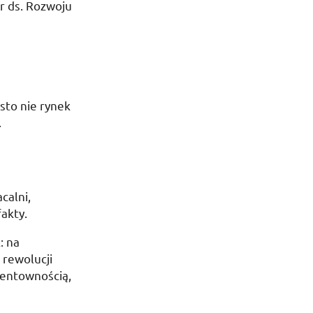
or
ds.
Rozwoju
sto nie rynek
.
calni,
akty.
: na
 rewolucji
rentownością,