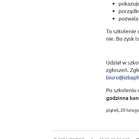
pokazuj
porządku
pozwala 
To szkolenie 
nie. Bo zysk 
Udział w szko
zgłoszeń. Zgł
biuro@izbaph.
Po szkoleniu
godzinna kons
piątek, 20 luteg