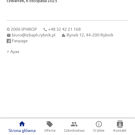
czwartek, 6 listopada 2025
© 2006
IPHROP
+48 32 42 21 168
biuro@izbaph.rybnik.pl
Rynek 12, 44‑200 Rybnik
Fanpage
⚡
Ayax
Strona główna
Oferta
Członkostwo
O Izbie
Kontakt