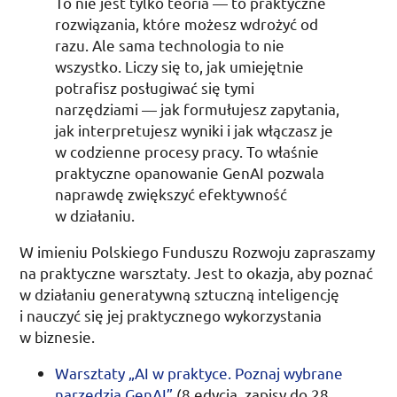
To nie jest tylko teoria — to praktyczne
rozwiązania, które możesz wdrożyć od
razu. Ale sama technologia to nie
wszystko. Liczy się to, jak umiejętnie
potrafisz posługiwać się tymi
narzędziami — jak formułujesz zapytania,
jak interpretujesz wyniki i jak włączasz je
w codzienne procesy pracy. To właśnie
praktyczne opanowanie
GenAI
pozwala
naprawdę zwiększyć efektywność
w działaniu.
W imieniu Polskiego Funduszu Rozwoju zapraszamy
na praktyczne warsztaty. Jest to okazja, aby poznać
w działaniu generatywną sztuczną inteligencję
i nauczyć się jej praktycznego wykorzystania
w biznesie.
Warsztaty „
AI
w praktyce. Poznaj wybrane
narzędzia
GenAI
”
(8 edycja, zapisy do
28