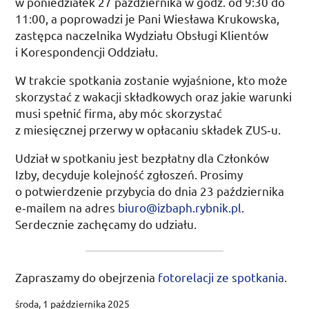
w
poniedziałek 27 października
w
godz.
od 9:30 do
11:00, a poprowadzi je Pani Wiesława Krukowska,
zastępca naczelnika Wydziału Obsługi Klientów
i Korespondencji Oddziału.
W trakcie spotkania zostanie wyjaśnione, kto może
skorzystać z wakacji składkowych oraz jakie warunki
musi spełnić firma, aby móc skorzystać
z miesięcznej przerwy w opłacaniu składek
ZUS
‑u.
Udział w spotkaniu jest bezpłatny dla Członków
Izby, decyduje kolejność zgłoszeń. Prosimy
o potwierdzenie przybycia do dnia
23 października
e‑mailem na adres
biuro@izbaph.rybnik.pl
.
Serdecznie zachęcamy do udziału.
Zapraszamy do obejrzenia
fotorelacji ze spotkania
.
środa, 1 października 2025