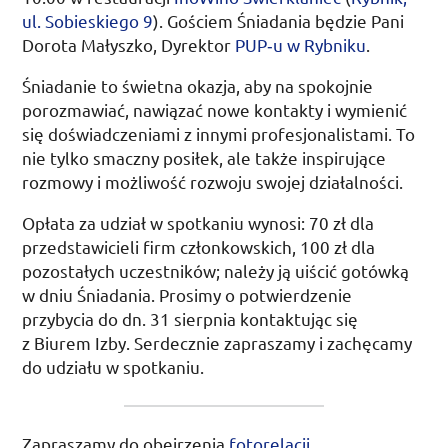
ul.
Sobieskiego 9
). Gościem Śniadania będzie Pani
Dorota Małyszko, Dyrektor
PUP
‑u w Rybniku
.
Śniadanie to świetna okazja, aby na spokojnie
porozmawiać, nawiązać nowe kontakty i wymienić
się doświadczeniami z innymi profesjonalistami. To
nie tylko smaczny posiłek, ale także inspirujące
rozmowy i możliwość rozwoju swojej działalności.
Opłata za udział w spotkaniu wynosi: 70
zł
dla
przedstawicieli firm członkowskich, 100
zł
dla
pozostałych uczestników; należy ją uiścić gotówką
w dniu Śniadania. Prosimy o potwierdzenie
przybycia do
dn.
31 sierpnia
kontaktując się
z Biurem Izby. Serdecznie zapraszamy i zachęcamy
do udziału w spotkaniu.
Zapraszamy do obejrzenia
fotorelacji
.