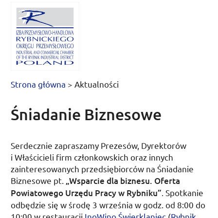
Strona główna
>
Aktualności
Śniadanie Biznesowe
Serdecznie zapraszamy Prezesów, Dyrektorów
i Właścicieli firm członkowskich oraz innych
zainteresowanych przedsiębiorców na Śniadanie
Biznesowe
pt.
„Wsparcie dla biznesu. Oferta
Powiatowego Urzędu Pracy w Rybniku”
. Spotkanie
odbędzie się w
środę 3 września
w
godz.
od
8:00
do
10:00
w restauracji
InoWino Świerklaniec
(
Rybnik,