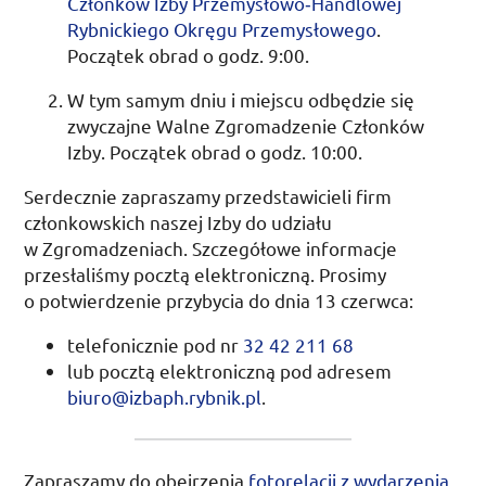
Członków Izby Przemysłowo­‑Handlowej
Rybnickiego Okręgu Przemysłowego
.
Początek obrad o
godz.
9:00
.
W tym samym dniu i miejscu odbędzie się
zwyczajne Walne Zgromadzenie Członków
Izby. Początek obrad o
godz.
10:00
.
Serdecznie zapraszamy przedstawicieli firm
członkowskich naszej Izby do udziału
w Zgromadzeniach. Szczegółowe informacje
przesłaliśmy pocztą elektroniczną. Prosimy
o potwierdzenie przybycia do dnia
13 czerwca
:
telefonicznie pod
nr
32 42 211 68
lub pocztą elektroniczną pod adresem
biuro@izbaph.rybnik.pl
.
Zapraszamy do obejrzenia
fotorelacji z wydarzenia
.