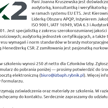
Pani Joanna Kruszewska jest doświadczo
audytorką, konsultantką i weryfikatorką 
w ramach systemu
EU ETS
. Jest Kierown
Liderką Obszaru
APQP
, Inżynierem Jako
ISO
9001,
IATF
16949,
VDA
6.3 i Audytork
1. Jest specjalistką z zakresu szerokorozumianej jakości 
ościowych; audytorką jednostek certyfikujących, a także 
resu wymagań i norm standardów w branży motoryzacyjnej;
ną Menedżerką
CSR
. Z zamiłowania jest pasjonatką nurkow
 w szkoleniu wynosi 250
zł
netto dla Członków Izby. Zgłos
rmularz do pobrania poniżej — prosimy potwierdzić do
śro
pocztą elektroniczną (
biuro@izbaph.rybnik.pl
). Więcej inf
w formularzu.
rzymają zaświadczenia oraz materiały ze szkolenia. W razi
zachęcamy do kontaktu. Serdecznie zapraszamy do udziału