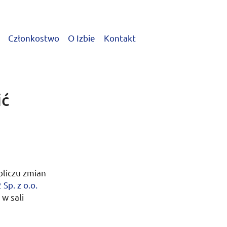
Członkostwo
O Izbie
Kontakt
ić
bliczu zmian
2
Sp.
z
o.o.
w sali