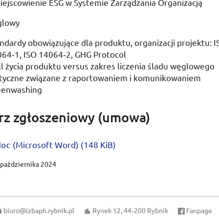
iejscowienie
ESG
w Systemie Zarządzania Organizacją
glowy
ndardy obowiązujące dla produktu, organizacji projektu:
I
064‑1,
ISO
14064‑2,
GHG
Protocol
l życia produktu
versus
zakres liczenia śladu węglowego
tyczne związane z raportowaniem i komunikowaniem
eenwashing
rz zgłoszeniowy (umowa)
(
Microsoft Word
) (148
KiB
)
doc
 października 2024
biuro@izbaph.rybnik.pl
Rynek 12, 44‑200 Rybnik
Fanpage