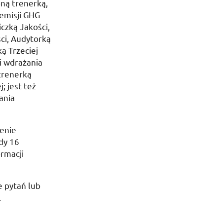
ną trenerką,
emisji
GHG
iczką Jakości,
ści, Audytorką
ą Trzeciej
i wdrażania
trenerką
 jest też
ania
zenie
dy 16
ormacji
e pytań lub
.