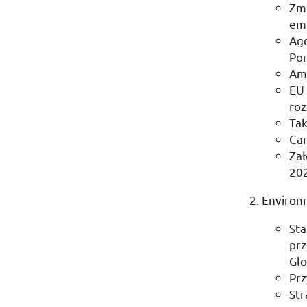
Zmi
emi
Ag
Por
Amb
EU
roz
Ta
Ca
Zał
20
Environm
Sta
pr
Glo
Prz
Str