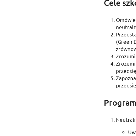
Cele szk
Omówieni
neutraln
Przedst
(
Green 
zrównow
Zrozumi
Zrozumi
przedsi
Zapoznan
przedsi
Program
Neutral
Uw