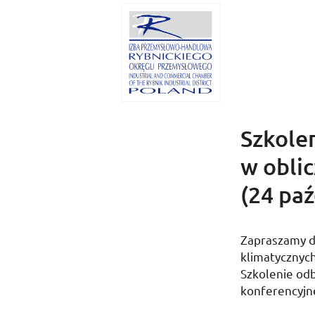
Szkolen
w obli
(24 paź
Zapraszamy d
klimatycznyc
Szkolenie od
konferencyjne