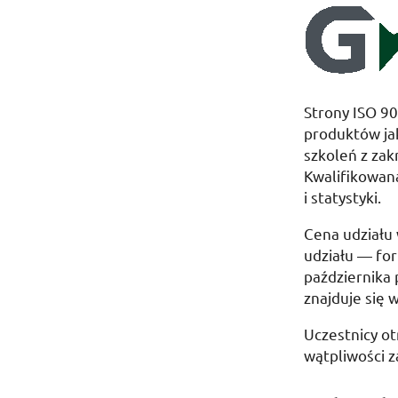
Strony
ISO
900
produktów jak
szkoleń z zak
Kwalifikowa
i statystyki.
Cena udziału
udziału — fo
października
znajduje się 
Uczestnicy ot
wątpliwości 