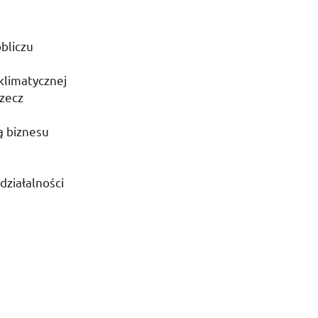
bliczu
klimatycznej
zecz
ą biznesu
działalności