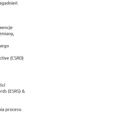
zagadnień
kwencje
zmiany,
owego
tive (
CSRD
)
ści
rds (
ESRS
) &
nia procesu