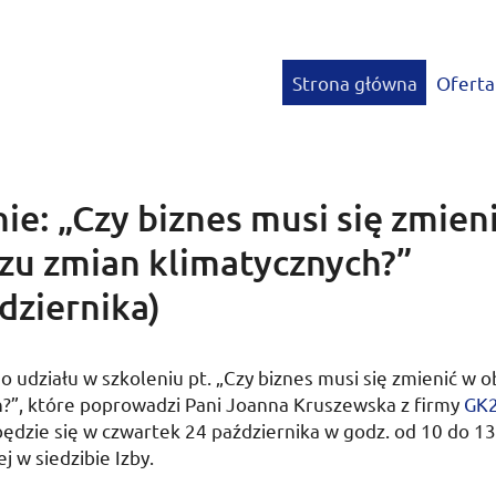
Strona główna
Oferta
ie: „Czy biznes musi się zmien
czu zmian klimatycznych?”
dziernika)
o udziału w szkoleniu
pt.
„Czy biznes musi się zmienić w o
h?”, które poprowadzi Pani Joanna Kruszewska z firmy
GK
będzie się w
czwartek 24 października
w
godz.
od
10
do
13
j w siedzibie Izby.