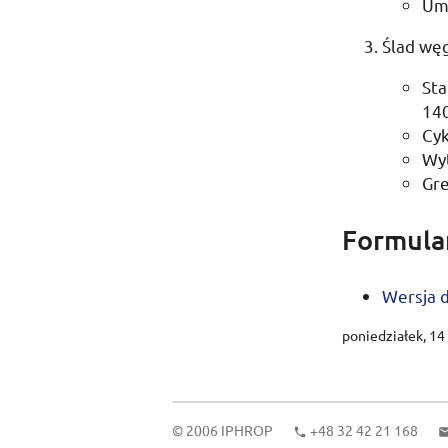
Um
Ślad wę
Sta
14
Cyk
Wy
Gr
Formula
Wersja
poniedziałek, 14
© 2006
IPHROP
+48 32 42 21 168