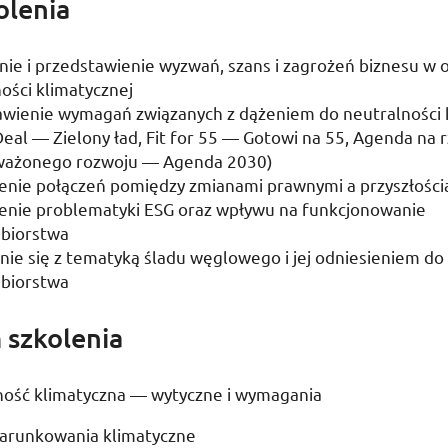
olenia
e i przedstawienie wyzwań, szans i zagrożeń biznesu w o
ości klimatycznej
awienie wymagań związanych z dążeniem do neutralności 
Deal
— Zielony ład,
Fit for 55
— Gotowi na 55, Agenda na r
ażonego rozwoju — Agenda 2030)
enie połączeń pomiędzy zmianami prawnymi a przyszłości
enie problematyki
ESG
oraz wpływu na funkcjonowanie
ębiorstwa
ie się z tematyką śladu węglowego i jej odniesieniem do 
ębiorstwa
 szkolenia
ność klimatyczna — wytyczne i wymagania
arunkowania klimatyczne