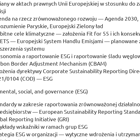
any w aktach prawnych Unii Europejskiej w stosunku do 
sji
enda na rzecz zrównoważonego rozwoju — Agenda 2030,
ozumienie Paryskie, Europejski Zielony ład
itne cele klimatyczne — założenia
Fit for 55
i ich konse
 ETS
— Europejski System Handlu Emisjami — planowane 
szerzenia systemu
ksonomia a raportowanie
ESG
i raportowanie śladu węgl
rbon Border Adjustment Mechanism (
CBAM
)
ożenia dyrektywy
Corporate Sustainability Reporting Direc
21/0104 (
COD
) —
ESG
ental, social, and governance (
ESG
)
ndardy w zakresie raportowania zrównoważonej działalno
zedsiębiorstw —
European Sustainability Reporting Standa
bal Reporting Initiative (
GRI
)
ykłady wskaźniki w ramach grup
ESG
ategia
ESG
w organizacji — wytyczne wdrożenia i utrzyma