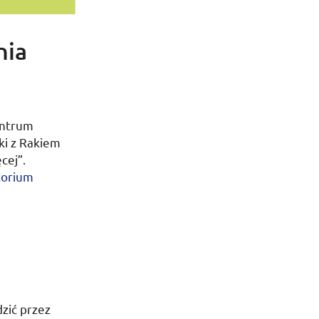
nia
entrum
ki z Rakiem
cej”.
torium
zić przez