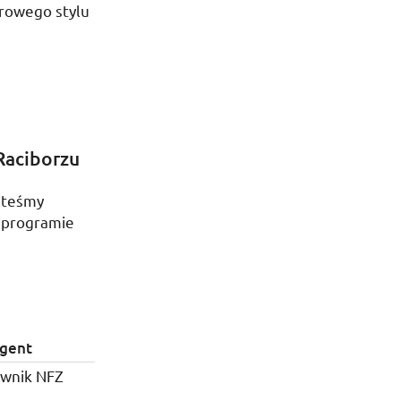
rowego stylu
Raciborzu
esteśmy
 programie
egent
ownik
NFZ