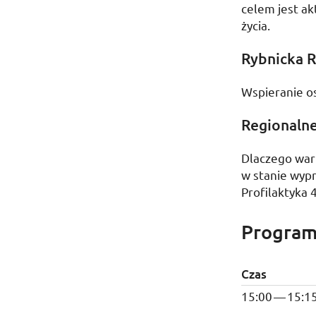
celem jest a
życia.
Rybnicka 
Wspieranie o
Regionalne
Dlaczego wart
w stanie wyp
Profilaktyka 4
Progra
Czas
15:00
—
15:1