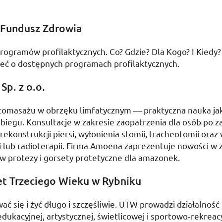
Fundusz Zdrowia
rogramów profilaktycznych. Co? Gdzie? Dla Kogo? I Kiedy
ieć o dostępnych programach profilaktycznych.
Sp. z o.o.
tomasażu w obrzęku limfatycznym — praktyczna nauka jak
iegu. Konsultacje w zakresie zaopatrzenia dla osób po z
rekonstrukcji piersi, wyłonienia stomii, tracheotomii oraz 
 lub radioterapii. Firma Amoena zaprezentuje nowości w 
w protezy i gorsety protetyczne dla amazonek.
t Trzeciego Wieku w Rybniku
ć się i żyć długo i szczęśliwie.
UTW
prowadzi działalność
dukacyjnej, artystycznej, świetlicowej i sportowo­‑rekreacy