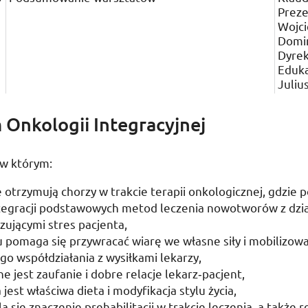
Preze
Wojci
Domin
Dyrek
Eduk
Juliu
Onkologii Integracyjnej
 w którym:
 otrzymują chorzy w trakcie terapii onkologicznej, gdzie p
tegracji podstawowych metod leczenia nowotworów z dzi
zującymi stres pacjenta,
pomaga się przywracać wiarę we własne siły i mobilizow
o współdziałania z wysiłkami lekarzy,
 jest zaufanie i dobre relacje lekarz­‑pacjent,
 jest właściwa dieta i modyfikacja stylu życia,
a się znaczenie prehabilitacji w trakcie leczenia, a także re