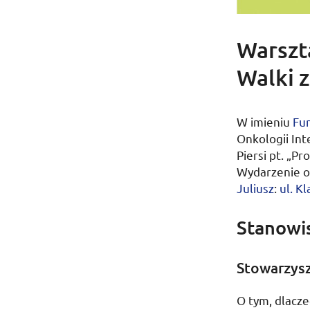
Warszt
Walki z
W imieniu
Fun
Onkologii Int
Piersi
pt.
„Pro
Wydarzenie o
Juliusz
:
ul.
Kla
Stanowi
Stowarzys
O tym, dlacze