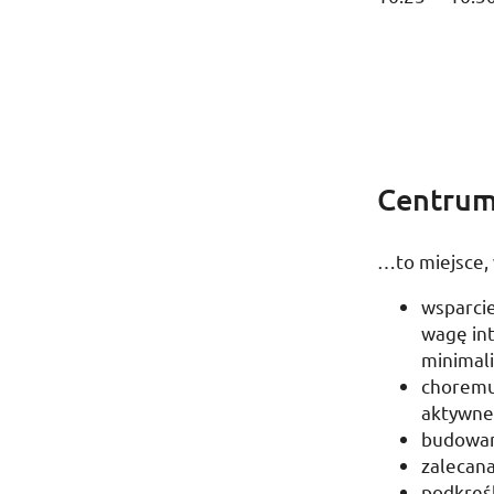
Centrum 
…to miejsce,
wsparcie
wagę in
minimali
choremu 
aktywneg
budowane
zalecana
podkreśl