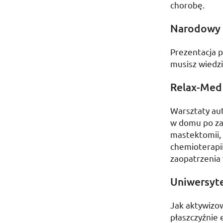
chorobę.
Narodowy 
Prezentacja p
musisz wiedz
Relax-Med 
Warsztaty au
w domu po zab
mastektomii, 
chemioterapii
zaopatrzenia 
Uniwersyte
Jak aktywizowa
płaszczyźnie e