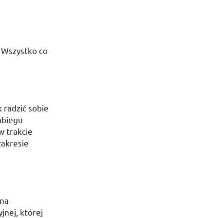
? Wszystko co
 radzić sobie
abiegu
w trakcie
zakresie
 na
jnej, której