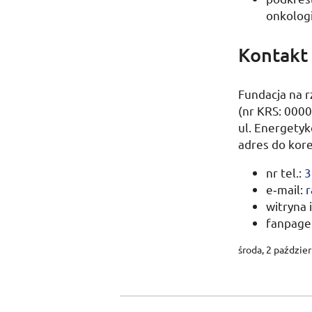
onkologi
Kontakt 
Fundacja na r
(
nr
KRS
: 000
ul.
Energetykó
adres do kor
nr
tel.
:
3
e‑mail:
witryna
fanpage
środa, 2 paździe