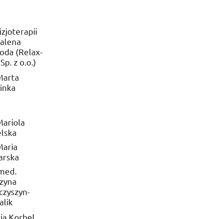
izjoterapii
alena
oda (Relax­
d
Sp.
z
o.o.
)
arta
inka
ariola
elska
aria
arska
 med.
zyna
czyszyn­
alik
ia Korbel,