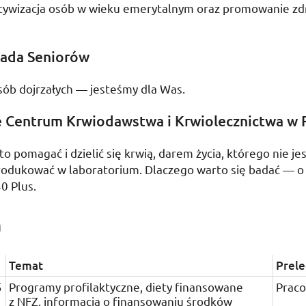
ktywizacja osób w wieku emerytalnym oraz promowanie zd
Rada Seniorów
sób dojrzałych — jesteśmy dla Was.
 Centrum Krwiodawstwa i Krwiolecznictwa w 
o pomagać i dzielić się krwią, darem życia, którego nie j
rodukować w laboratorium. Dlaczego warto się badać — o
0 Plus.
m
Temat
Prel
5
Programy profilaktyczne, diety finansowane
Prac
z
NFZ
, informacja o finansowaniu środków