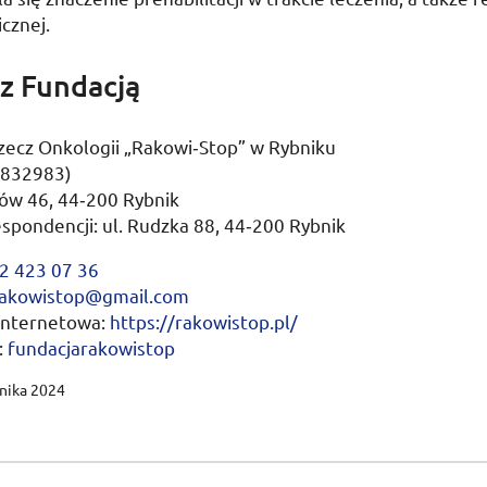
cznej.
z Fundacją
zecz Onkologii „Rakowi­‑Stop” w Rybniku
0832983)
w 46, 44‑200 Rybnik
espondencji:
ul.
Rudzka 88, 44‑200 Rybnik
2 423 07 36
rakowistop@gmail.com
 internetowa:
https://rakowistop.pl/
:
fundacjarakowistop
rnika 2024