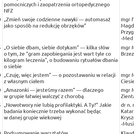
pomocniczych i zaopatrzenia ortopedycznego
NFZ
0
„Zmień swoje codzienne nawyki — automasaż
mgr
f
jako sposób na redukcję obrzęków”
Magd
Przyg
‑Me
5
„O siebie dbam, siebie dotykam” — kilka słów
mgr
M
o tym, że
gram zapobiegania jest wart tyle co
Brzez
kilogram leczenia
, o budowaniu rytuałów dbania
o siebie
0
„Czuję, więc jestem” — o pozostawaniu w relacji
mgr
M
z własnym ciałem
Ciesi
0
„Amazonki — jesteśmy razem” — dlaczego
mgr
M
w grupie łatwiej walczyć z chorobą
Zient
5
„Nowotwory nie lubią profilaktyki. A Ty?” Jakie
dr n.
badania koniecznie trzeba wykonać będąc
Katar
w danej grupie wiekowej
Krysz
‑Musi
0
Podsumowanie warsztatów
Klaud