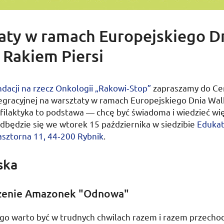
aty w ramach Europejskiego D
 Rakiem Piersi
dacji na rzecz Onkologii „Rakowi­‑Stop”
zapraszamy do C
egracyjnej na warsztaty w ramach Europejskiego Dnia Wal
filaktyka to podstawa — chcę być świadoma i wiedzieć wię
dbędzie się we
wtorek 15 października
w siedzibie
Eduka
sztorna 11, 44‑200 Rybnik
.
ska
zenie Amazonek "Odnowa"
go warto być w trudnych chwilach razem i razem przechod