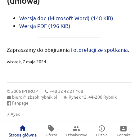
(umowa)
Wersja
(
Microsoft Word
) (148
KiB
)
doc
Wersja
PDF
(196
KiB
)
Zapraszamy do obejrzenia
fotorelacji ze spotkania
.
wtorek, 7 maja 2024
© 2006
IPHROP
+48 32 42 21 168
biuro@izbaph.rybnik.pl
Rynek 12, 44‑200 Rybnik
Fanpage
⚡
Ayax
Strona główna
Oferta
Członkostwo
O Izbie
Kontakt