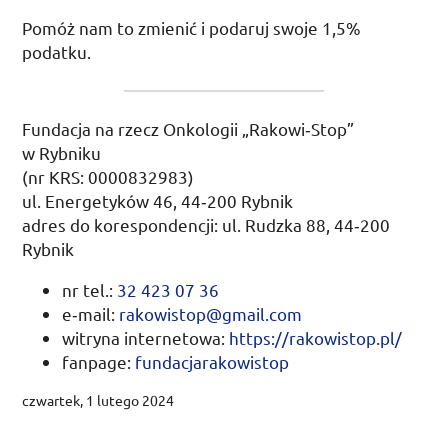
Pomóż nam to zmienić i podaruj swoje 1,5%
podatku.
Fundacja na rzecz Onkologii „Rakowi­‑Stop”
w Rybniku
(
nr
KRS
: 0000832983)
ul.
Energetyków 46, 44‑200 Rybnik
adres do korespondencji:
ul.
Rudzka 88, 44‑200
Rybnik
nr
tel.
:
32 423 07 36
e‑mail:
rakowistop@gmail.com
witryna internetowa:
https://rakowistop.pl/
fanpage
:
fundacjarakowistop
czwartek, 1 lutego 2024