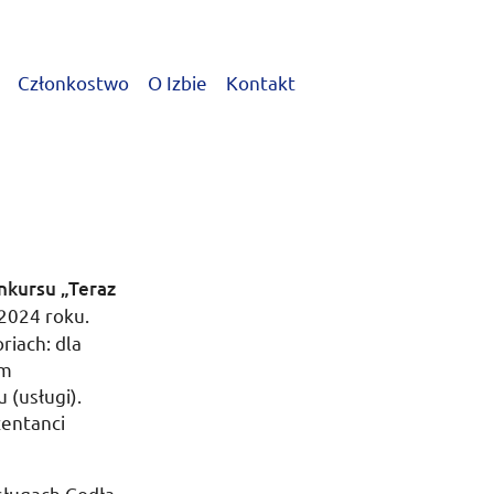
Członkostwo
O Izbie
Kontakt
nkursu „Teraz
 2024 roku
.
iach: dla
um
 (usługi).
zentanci
sługach Godła