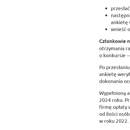
przesłać
następni
ankietę 
wnieść o
Członkowie na
otrzymania ra
o konkursie —
Po przesłaniu
ankietę weryf
dokonania oc
Wypełnioną an
2024 roku
. P
firmę opłaty 
od ilości osó
w roku 2022.