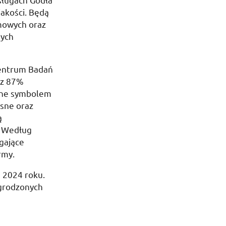
jakości. Będą
mowych oraz
nych
Centrum Badań
ez 87%
zone symbolem
esne oraz
ą
. Według
gające
rmy.
a 2024 roku
.
agrodzonych