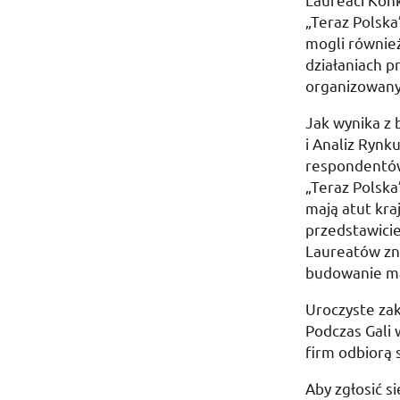
„Teraz Polska
mogli równie
działaniach p
organizowany
Jak wynika z
i Analiz Rynk
respondentów
„Teraz Polska
mają atut kr
przedstawici
Laureatów zn
budowanie mar
Uroczyste za
Podczas Gali
firm odbiorą 
Aby zgłosić s