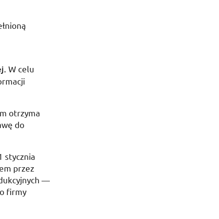
ełnioną
j.
W celu
ormacji
irm otrzyma
tawę do
1 stycznia
iem przez
rodukcyjnych —
o firmy