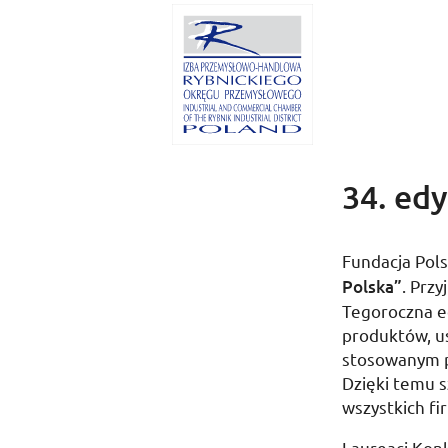
34. edy
Fundacja Pol
Polska”
. Prz
Tegoroczna e
produktów, u
stosowanym pr
Dzięki temu 
wszystkich fir
Laureaci Kon