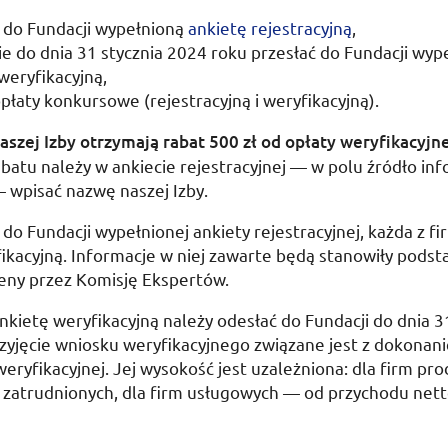
 do Fundacji wypełnioną
ankietę rejestracyjną
,
e do dnia 31 stycznia 2024 roku przesłać do Fundacji wyp
weryfikacyjną,
płaty konkursowe (rejestracyjną i weryfikacyjną).
szej Izby otrzymają rabat 500 zł od opłaty weryfikacyjne
batu należy w ankiecie rejestracyjnej — w polu źródło inf
 wpisać nazwę naszej Izby.
 do Fundacji wypełnionej ankiety rejestracyjnej, każda z f
ikacyjną. Informacje w niej zawarte będą stanowiły pods
eny przez Komisję Ekspertów.
kietę weryfikacyjną należy odesłać do Fundacji do dnia
3
rzyjęcie wniosku weryfikacyjnego związane jest z dokonan
weryfikacyjnej. Jej wysokość jest uzależniona: dla firm p
b zatrudnionych, dla firm usługowych — od przychodu nett