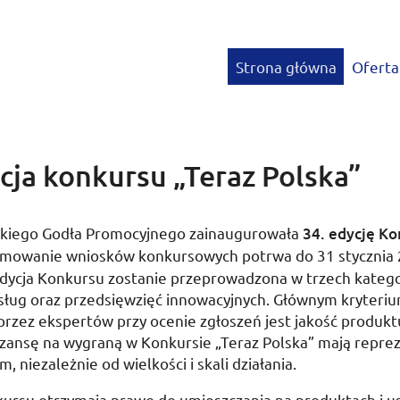
Strona główna
Oferta
cja konkursu „Teraz Polska”
skiego Godła Promocyjnego zainaugurowała
34. edycję Ko
yjmowanie wniosków konkursowych potrwa do
31 stycznia
dycja Konkursu zostanie przeprowadzona w trzech kategor
sług oraz przedsięwzięć innowacyjnych. Głównym kryteri
zez ekspertów przy ocenie zgłoszeń jest jakość produktu
szansę na wygraną w Konkursie „Teraz Polska” mają repre
m, niezależnie od wielkości i skali działania.
kursu otrzymają prawo do umieszczania na produktach i u