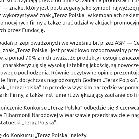
” — znaku, który jest postrzegany jako symbol najwyższej 
ż wykorzystywać znak „Teraz Polska” w kampaniach rekla
romocyjnych firmy a także brać udział w akcjach promocyj
ch przez Fundację.
 badań przeprowadzonych we wrześniu br. przez ASM — 
u, znak „Teraz Polska” jest prawidłowo rozpoznawalny prz
, a ponad 70% z nich uważa, że produkty i usługi oznac
” charakteryzują się wysoką i stabilną jakością, są nowocz
ajowego pochodzenia. Równie pozytywne opinie prezentuj
ele firm, dotychczas nagrodzonych Godłem „Teraz Polska”
ak „Teraz Polska” to przede wszystkim narzędzie wspoma
ki Firmy, a także instrument zwiększający zaufanie do fi
kończenie Konkursu „Teraz Polska” odbędzie się
3 czerwc
 w Filharmonii Narodowej w Warszawie przedstawiciele n
statuetki „Teraz Polska”.
ię do Konkursu „Teraz Polska” należy: