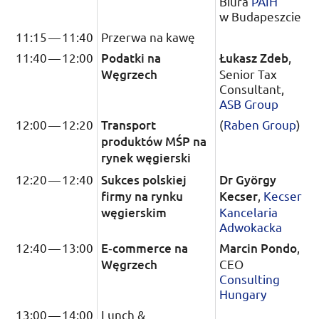
Biura
PAIH
w Budapeszcie
11:15
—
11:40
Przerwa na kawę
11:40
—
12:00
Podatki na
Łukasz Zdeb
,
Węgrzech
Senior Tax
Consultant,
ASB Group
12:00
—
12:20
Transport
(
Raben Group
)
produktów
MŚP
na
rynek węgierski
12:20
—
12:40
Sukces polskiej
Dr
György
firmy na rynku
Kecser
,
Kecser
węgierskim
Kancelaria
Adwokacka
12:40
—
13:00
E‑commerce
na
Marcin Pondo
,
Węgrzech
CEO
Consulting
Hungary
13:00
—
14:00
Lunch &