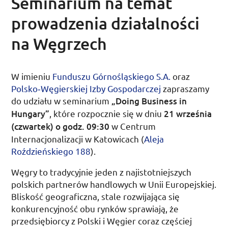
Seminarium na temat
prowadzenia działalności
na Węgrzech
W imieniu
Funduszu Górnośląskiego
S.A.
oraz
Polsko­‑Węgierskiej Izby Gospodarczej
zapraszamy
do udziału w seminarium
„
Doing Business in
Hungary
”
, które rozpocznie się
w dniu
21 września
(czwartek) o
godz.
09:30
w Centrum
Internacjonalizacji w Katowicach (
Aleja
Roździeńskiego 188
).
Węgry to tradycyjnie jeden z najistotniejszych
polskich partnerów handlowych w Unii Europejskiej.
Bliskość geograficzna, stale rozwijająca się
konkurencyjność obu rynków sprawiają, że
przedsiębiorcy z Polski i Węgier coraz częściej