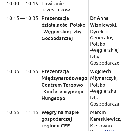
10:00
—
10:15
Powitanie
uczestników
10:15
—
10:35
Prezentacja
Dr
Anna
działalności Polsko­
Wisniewski
,
‑Węgierskiej Izby
Dyrektor
Generalny
Gospodarczej
Polsko­
‑Węgierskiej
Izby
Gospodarczej
10:35
—
10:55
Prezentacja
Wojciech
Międzynarodowego
Młynarczyk
,
Centrum Targowo­
Polsko­
‑Węgierska
‑Konferencyjnego
Izba
Hungexpo
Gospodarcza
10:55
—
11:15
Węgry na mapie
Marcin
gospodarczej
Karaskiewicz
,
regionu
CEE
Kierownik