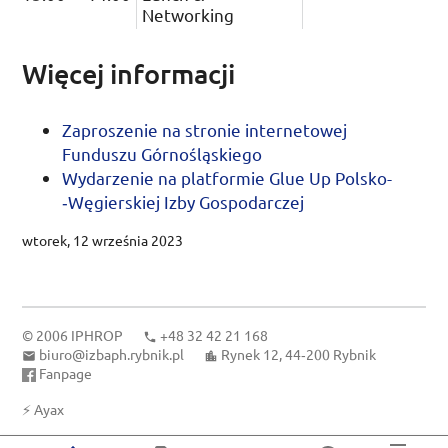
Networking
Więcej informacji
Zaproszenie na stronie internetowej
Funduszu Górnośląskiego
Wydarzenie na platformie
Glue Up
Polsko­
‑Węgierskiej Izby Gospodarczej
wtorek, 12 września 2023
© 2006
IPHROP
+48 32 42 21 168
biuro@izbaph.rybnik.pl
Rynek 12, 44‑200 Rybnik
Fanpage
⚡
Ayax