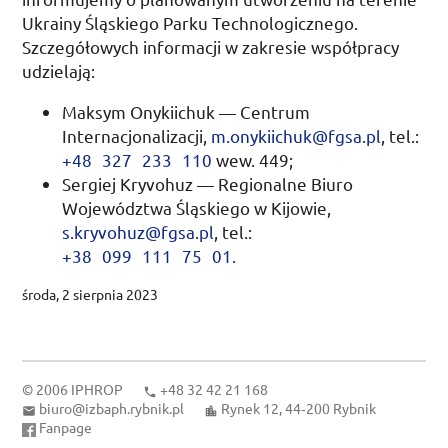
Ukrainy Śląskiego Parku Technologicznego.
Szczegółowych informacji w zakresie współpracy
udzielają:
Maksym Onykiichuk — Centrum
Internacjonalizacji,
m.onykiichuk@fgsa.pl
,
tel.
:
+48 327 233 110
wew.
449;
Sergiej Kryvohuz — Regionalne Biuro
Województwa Śląskiego w Kijowie,
s.kryvohuz@fgsa.pl
,
tel.
:
+38 099 111 75 01
.
środa, 2 sierpnia 2023
© 2006
IPHROP
+48 32 42 21 168
biuro@izbaph.rybnik.pl
Rynek 12, 44‑200 Rybnik
Fanpage