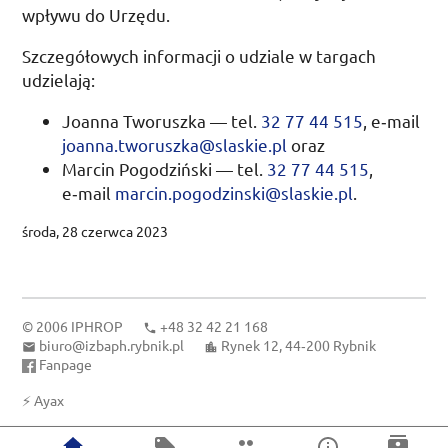
wpływu do Urzędu.
Szczegółowych informacji o udziale w targach
udzielają:
Joanna Tworuszka —
tel.
32 77 44 515
, e‑mail
joanna.tworuszka@slaskie.pl
oraz
Marcin Pogodziński —
tel.
32 77 44 515
,
e‑mail
marcin.pogodzinski@slaskie.pl
.
środa, 28 czerwca 2023
© 2006
IPHROP
+48 32 42 21 168
biuro@izbaph.rybnik.pl
Rynek 12, 44‑200 Rybnik
Fanpage
⚡
Ayax