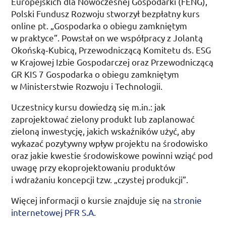
Europejskich dla Nowoczesnej Gospodarki (
FENG
),
Polski Fundusz Rozwoju stworzył bezpłatny kurs
online
pt.
„Gospodarka o obiegu zamkniętym
w praktyce”. Powstał on we współpracy z Jolantą
Okońską­‑Kubicą, Przewodniczącą Komitetu
ds.
ESG
w Krajowej Izbie Gospodarczej oraz Przewodniczącą
GR KIS
7 Gospodarka o obiegu zamkniętym
w Ministerstwie Rozwoju i Technologii.
Uczestnicy kursu dowiedzą się
m.in.
: jak
zaprojektować zielony produkt lub zaplanować
zieloną inwestycję, jakich wskaźników użyć, aby
wykazać pozytywny wpływ projektu na środowisko
oraz jakie kwestie środowiskowe powinni wziąć pod
uwagę przy ekoprojektowaniu produktów
i wdrażaniu koncepcji
tzw.
„czystej produkcji”.
Więcej informacji o kursie znajduje się na
stronie
internetowej
PFR
S.A.