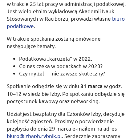
w trakcie 25 lat pracy w administracji podatkowej.
Jest wieloletnim wykładowcą Akademii Nauk
Stosowanych w Raciborzu, prowadzi własne
biuro
podatkowe
.
W trakcie spotkania zostaną omówione
następujące tematy.
Podatkowa „karuzela” w 2022.
Co nas czeka w podatkach w 2023?
Czynny żal — nie zawsze skuteczny?
Spotkanie odbędzie się w dniu
31 marca
w
godz.
10
–
12
w siedzibie Izby. Po spotkaniu odbędzie się
poczęstunek kawowy oraz
networking
.
Udział jest bezpłatny dla Członków Izby, decyduje
kolejność zgłoszeń. Prosimy o potwierdzenie
przybycia do
dnia 29 marca
e‑mailem na adres
biuro@izbaph.rybnik.pl
. Serdecznie zapraszamy