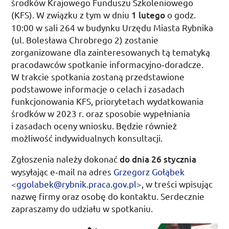
środków Krajowego Funduszu Szkoleniowego
(
KFS
). W związku z tym w dniu
1 lutego
o
godz.
10:00
w sali 264 w budynku Urzędu Miasta Rybnika
(
ul.
Bolesława Chrobrego 2) zostanie
zorganizowane dla zainteresowanych tą tematyką
pracodawców spotkanie informacyjno­‑doradcze.
W trakcie spotkania zostaną przedstawione
podstawowe informacje o celach i zasadach
funkcjonowania
KFS
, priorytetach wydatkowania
środków w 2023
r.
oraz sposobie wypełniania
i zasadach oceny wniosku. Będzie również
możliwość indywidualnych konsultacji.
Zgłoszenia należy dokonać
do dnia
26 stycznia
wysyłając e‑mail na adres
Grzegorz Gołąbek
<ggolabek@rybnik.praca.gov.pl>
, w treści wpisując
nazwę firmy oraz osobę do kontaktu. Serdecznie
zapraszamy do udziału w spotkaniu.