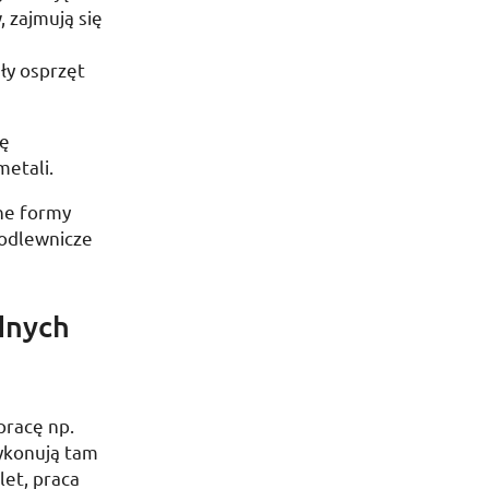
 zajmują się
ły osprzęt
ię
etali.
ne formy
 odlewnicze
dnych
 pracę
np.
ykonują tam
let, praca