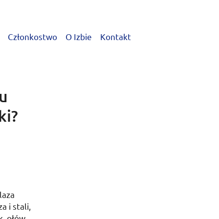
Członkostwo
O Izbie
Kontakt
u
ki?
laza
 i stali,
k, ołów,