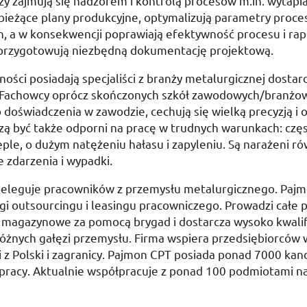
zy zajmują się nadzorem i kontrolą procesów
m.in.
wytapia
 bieżące plany produkcyjne, optymalizują parametry proc
, a w konsekwencji poprawiają efektywność procesu i rap
 przygotowują niezbędną dokumentację projektową.
ności posiadają specjaliści z branży metalurgicznej dostar
Fachowcy oprócz skończonych szkół zawodowych/branżo
 doświadczenia w zawodzie, cechują się wielką precyzją i 
zą być także odporni na pracę w trudnych warunkach: czę
ple, o dużym natężeniu hałasu i zapyleniu. Są narażeni ró
 zdarzenia i wypadki.
eleguje pracowników z przemysłu metalurgicznego. Paj
gi outsourcingu i leasingu pracowniczego. Prowadzi całe 
i magazynowe za pomocą brygad i dostarcza wysoko kwali
óżnych gałęzi przemysłu. Firma wspiera przedsiębiorców 
 z Polski i zagranicy. Pajmon CPT posiada ponad 7000 ka
racy. Aktualnie współpracuje z ponad 100 podmiotami na 