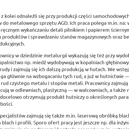
 z kolei odnaleźli się przy produkcji części samochodowyc
w do metalowego sprzętu
AGD
. Ich praca polega
m.in.
na: 
, ręcznym wykańczaniu detali pilnikiem i papierem ściernym
 produktów i sprawdzaniu stanów magazynowych oraz b
odukcyjnych.
cownicy w dziedzinie metalurgii wykazują się też przy wyd
opalnictwo
np.
miedź wydobywają w kopalniach głębinowy
rudy i zajmują się ich dalszą produkcją w hutach. We wst
ega głównie na wzbogacaniu tych rud, a już w hutnictwie 
 rud czystego metalu i stopów metali. Pracownicy zajmują
acują w odlewniach, plastyczną — w walcowniach, a także
 docelowo otrzymują produkt hutniczy o określonych par
ubości.
pecjalistów zajmują się także
m.in.
laserową obróbką blac
lach i profili. Sporo ofert pracy jest jeszcze
np.
dla inży