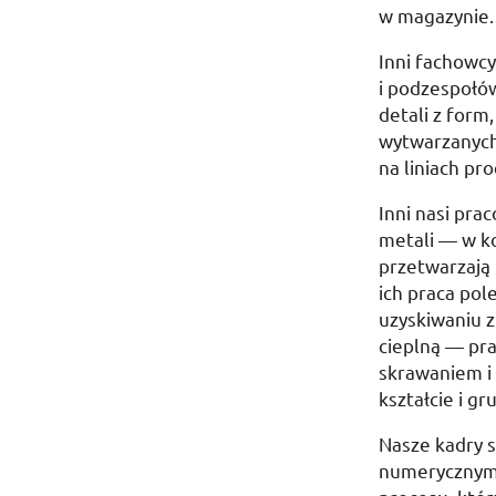
w magazynie.
Inni fachowcy
i podzespołó
detali z form
wytwarzanych
na liniach pr
Inni nasi pra
metali — w k
przetwarzają 
ich praca pol
uzyskiwaniu z
cieplną — pr
skrawaniem i
kształcie i gr
Nasze kadry s
numerycznym b