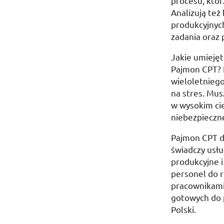
procesu, któr
Analizują też
produkcyjnych
zadania oraz
Jakie umiejęt
Pajmon CPT? 
wieloletniego
na stres. Mus
w wysokim cie
niebezpieczne
Pajmon CPT d
świadczy usłu
produkcyjne 
personel do r
pracownikami
gotowych do p
Polski.