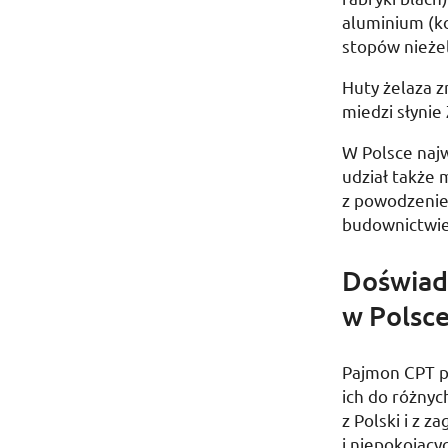
aluminium (ko
stopów nieżel
Huty żelaza z
miedzi słynie
W Polsce najw
udział także 
z powodzenie
budownictwie
Doświadc
w Polsce
Pajmon CPT p
ich do różnyc
z Polski i z 
i niepokojący