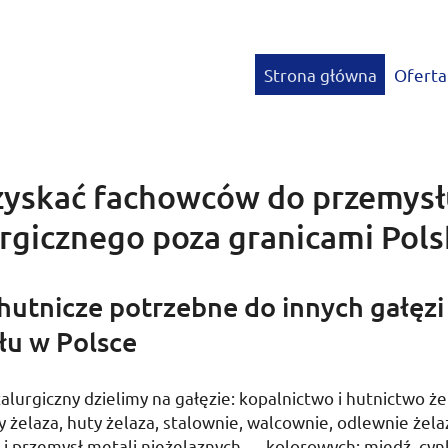
Strona główna
Oferta
zyskać fachowców do przemysł
rgicznego poza granicami Pols
utnicze potrzebne do innych gałęzi
łu w Polsce
lurgiczny dzielimy na gałęzie: kopalnictwo i hutnictwo że
 żelaza, huty żelaza, stalownie, walcownie, odlewnie żelaza
) i przemysł metali nieżelaznych — kolorowych: miedź, cyn