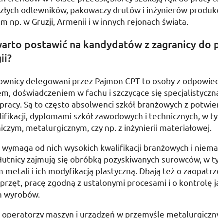
szłych odlewników, pakowaczy drutów i inżynierów produkc
iem
np.
w Gruzji, Armenii i w innych rejonach świata.
arto postawić na kandydatów z zagranicy do 
ii?
ownicy delegowani przez Pajmon CPT to osoby z odpowie
m, doświadczeniem w fachu i szczycące się specjalistyczn
pracy. Są to często absolwenci szkół branżowych z potwi
ifikacji, dyplomami szkół zawodowych i technicznych, w 
niczym, metalurgicznym, czy
np.
z inżynierii materiałowej.
 wymaga od nich wysokich kwalifikacji branżowych i niema
 Hutnicy zajmują się obróbką pozyskiwanych surowców, w 
 metali i ich modyfikacją plastyczną. Dbają też o zaopatrz
przęt, pracę zgodną z ustalonymi procesami i o kontrolę j
h wyrobów.
u operatorzy maszyn i urządzeń w przemyśle metalurgiczn