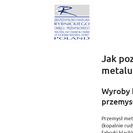
Jak po
metalu
Wyroby h
przemys
Przemysł meta
(kopalnie rudy
fabryki blach