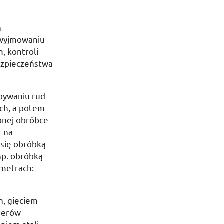
h
wyjmowaniu
, kontroli
ezpieczeństwa
obywaniu rud
ch, a potem
ępnej obróbce
— na
 się obróbką
np.
obróbką
ametrach:
h, gięciem
nierów