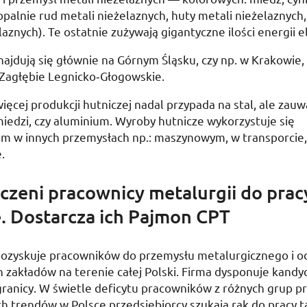
palnie rud metali nieżelaznych, huty metali nieżelaznych
aznych). Te ostatnie zużywają gigantyczne ilości energii e
najdują się głównie na Górnym Śląsku, czy
np.
w Krakowie, 
 Zagłębie Legnicko­‑Głogowskie.
ięcej produkcji hutniczej nadal przypada na stal, ale zauw
miedzi, czy aluminium. Wyroby hutnicze wykorzystuje się
m w innych przemysłach
np.
: maszynowym, w transporcie,
.
zeni pracownicy metalurgii do prac
. Dostarcza ich Pajmon CPT
ozyskuje pracowników do przemysłu metalurgicznego i 
h zakładów na terenie całej Polski. Firma dysponuje kand
zagranicy. W świetle deficytu pracowników z różnych grup 
ch trendów w Polsce przedsiębiorcy szukają rąk do pracy t