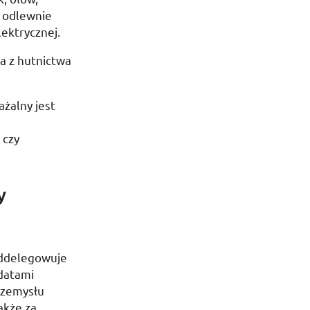
, odlewnie
lektrycznej.
a z hutnictwa
ażalny jest
 czy
y
oddelegowuje
ydatami
przemysłu
akże za