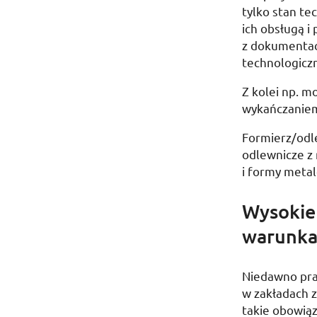
tylko stan te
ich obsługą 
z dokumentacj
technologiczn
Z kolei
np.
mod
wykańczaniem
Formierz/odle
odlewnicze z
i formy meta
Wysokie 
warunka
Niedawno pra
w zakładach 
takie obowiąz