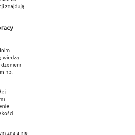
ji znajdują
pracy
dnim
ą wiedzą
erdzeniem
tym
np.
łej
tym
enie
akości
ym znają nie