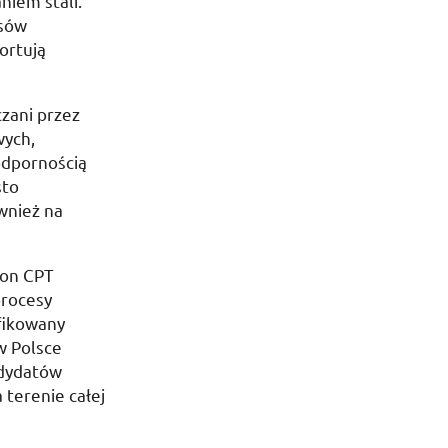
niem stali.
esów
ortują
czani przez
wych,
odpornością
sto
wnież na
mon CPT
procesy
fikowany
w Polsce
ndydatów
terenie całej