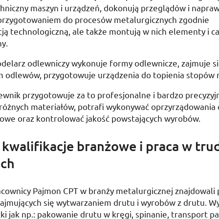
chniczny maszyn i urządzeń, dokonują przeglądów i napraw,
i przygotowaniem do procesów metalurgicznych zgodnie
ą technologiczną, ale także montują w nich elementy i ca
y.
elarz odlewniczy wykonuje formy odlewnicze, zajmuje s
 odlewów, przygotowuje urządzenia do topienia stopów m
wnik przygotowuje za to profesjonalne i bardzo precyzyj
 różnych materiałów, potrafi wykonywać oprzyrządowania
lowe oraz kontrolować jakość powstających wyrobów.
kwalifikacje branżowe i praca w tru
ch
cownicy Pajmon CPT w branży metalurgicznej znajdowali
zajmujących się wytwarzaniem drutu i wyrobów z drutu. W
ki jak
np.
: pakowanie drutu w kręgi, spinanie, transport pa