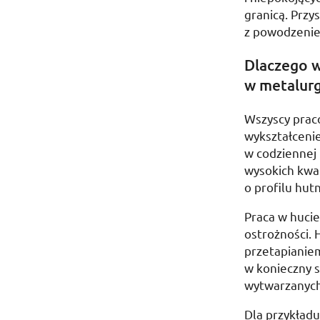
granicą. Przy
z powodzen
Dlaczego w
w metalurg
Wszyscy prac
wykształcenie
w codziennej 
wysokich kwal
o profilu hut
Praca w hucie
ostrożności.
przetapianiem
w konieczny s
wytwarzanyc
Dla przykład