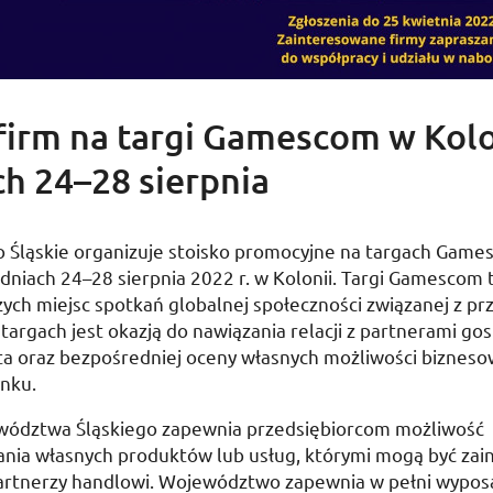
firm na targi Gamescom w Kolo
ch 24–28 sierpnia
Śląskie organizuje stoisko promocyjne na targach
Game
dniach 24–28 sierpnia 2022 r. w Kolonii. Targi
Gamescom
t
zych miejsc spotkań globalnej społeczności związanej z p
w targach jest okazją do nawiązania relacji z partnerami g
ta oraz bezpośredniej oceny własnych możliwości bizneso
nku.
wództwa Śląskiego zapewnia przedsiębiorcom możliwość
nia własnych produktów lub usług, którymi mogą być zai
partnerzy handlowi. Województwo zapewnia w pełni wypos