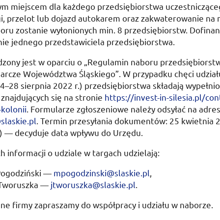
m miejscem dla każdego przedsiębiorstwa uczestniczące
i, przelot lub dojazd autokarem oraz zakwaterowanie na 
oru zostanie wyłonionych min. 8 przedsiębiorstw. Dofina
nie jednego przedstawiciela przedsiębiorstwa.
zony jest w oparciu o „Regulamin naboru przedsiębiorstw
darcze Województwa Śląskiego”. W przypadku chęci udział
4–28 sierpnia 2022 r.) przedsiębiorstwa składają wypełni
najdujących się na stronie
https://invest-in-silesia.pl/co
kolonii
. Formularze zgłoszeniowe należy odsyłać na adre
laskie.pl
. Termin przesyłania dokumentów: 25 kwietnia 2
k) — decyduje data wpływu do Urzędu.
 informacji o udziale w targach udzielają:
Pogodziński —
mpogodzinski@slaskie.pl
,
Tworuszka —
jtworuszka@slaskie.pl
.
ne firmy zapraszamy do współpracy i udziału w naborze.