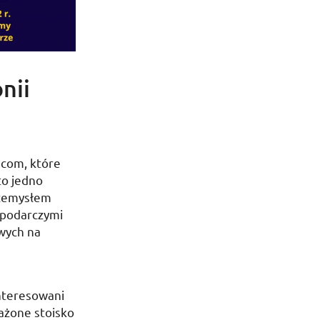
nii
scom
, które
o jedno
rzemysłem
ospodarczymi
wych na
nteresowani
ażone stoisko