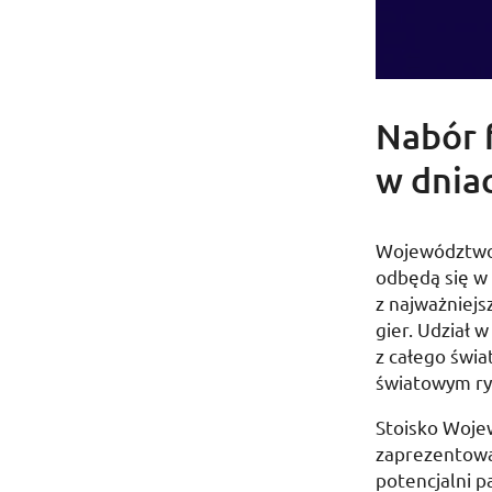
Nabór 
w dnia
Województwo 
odbędą się w 
z najważniejs
gier. Udział 
z całego świa
światowym ry
Stoisko Woje
zaprezentowa
potencjalni 