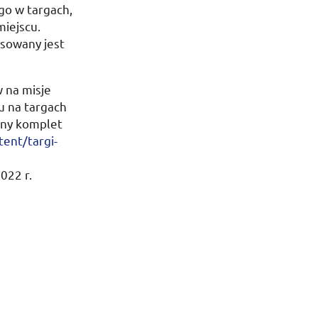
go w targach,
miejscu.
nsowany jest
 na misje
u na targach
ony komplet
ntent/targi-
s
022 r.