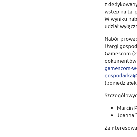
z dedykowany
wstęp na targ
W wyniku nab
udział wyłącz
Nabór prowad
i targi gospo
Gamescom
(2
dokumentów z
gamescom-w-
gospodarka@s
(poniedziałe
Szczegółowych
Marcin 
Joanna 
Zainteresowa