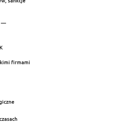
yw, sankcje
i —
K
skimi firmami
giczne
 czasach