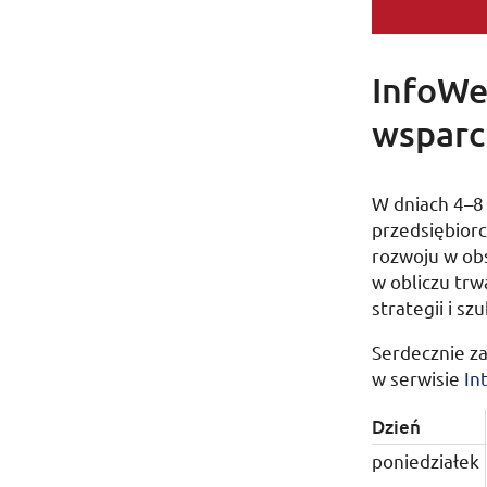
InfoWe
wsparc
W dniach
4
–
8
przedsiębior
rozwoju w obs
w obliczu trw
strategii i s
Serdecznie za
w serwisie
In
Dzień
poniedziałek