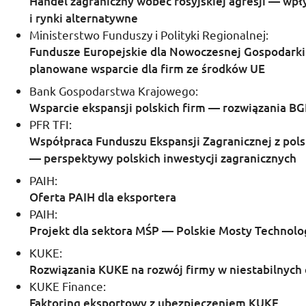
Handel zagraniczny wobec rosyjskiej agresji — wpł
i rynki alternatywne
Ministerstwo Funduszy i Polityki Regionalnej:
Fundusze Europejskie dla Nowoczesnej Gospodark
planowane wsparcie dla firm ze środków
UE
Bank Gospodarstwa Krajowego:
Wsparcie ekspansji polskich firm — rozwiązania
BG
PFR TFI
:
Współpraca Funduszu Ekspansji Zagranicznej z pol
— perspektywy polskich inwestycji zagranicznych
PAIH
:
Oferta
PAIH
dla eksportera
PAIH
:
Projekt dla sektora
MŚP
— Polskie Mosty Technolo
KUKE
:
Rozwiązania
KUKE
na rozwój firmy w niestabilnych
KUKE
Finance
:
Faktoring eksportowy z ubezpieczeniem
KUKE