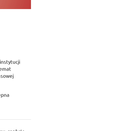
nstytucji
temat
asowej
ępna