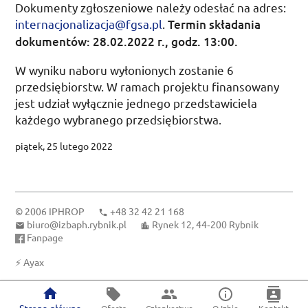
Dokumenty zgłoszeniowe należy odesłać na adres:
internacjonalizacja@fgsa.pl
.
Termin składania
dokumentów:
28.02.2022
r.
,
godz.
13:00
.
W wyniku naboru wyłonionych zostanie 6
przedsiębiorstw. W ramach projektu finansowany
jest udział wyłącznie jednego przedstawiciela
każdego wybranego przedsiębiorstwa.
piątek, 25 lutego 2022
© 2006
IPHROP
+48 32 42 21 168
biuro@izbaph.rybnik.pl
Rynek 12, 44‑200 Rybnik
Fanpage
⚡
Ayax
Strona główna