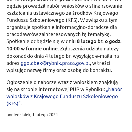
będzie prowadził nabór wniosków o sfinansowanie
kształcenia ustawicznego ze środków Krajowego
Funduszu Szkoleniowego (
KFS
). W związku z tym
organizuje spotkanie informacyjno­‑doradcze dla
pracodawców zainteresowanych tą tematyką.
Spotkanie odbędzie się w dniu
8 lutego
br.
o godz.
10:00 w formie online
. Zgłoszenia udziału należy
dokonać do dnia 4 lutego
br.
wysyłając e‑maila na
adres
ggolabek@rybnik.praca.gov.pl
, w treści
wpisując nazwę firmy oraz osobę do kontaktu.
Ogłoszenie o naborze wraz z wnioskiem znajdują
się na stronie internetowej
PUP
w Rybniku:
„Nabór
wniosków z Krajowego Funduszu Szkoleniowego
(
KFS
)”
.
poniedziałek, 1 lutego 2021