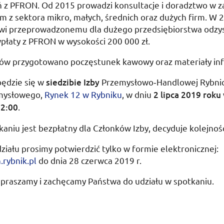
ń z
PFRON
. Od 2015 prowadzi konsultacje i doradztwo w z
rm z sektora mikro, małych, średnich oraz dużych firm. W 
owi przeprowadzonemu dla dużego przedsiębiorstwa odzy
płaty z
PFRON
w wysokości 200 000 zł.
ków przygotowano poczęstunek kawowy oraz materiały in
będzie się w
siedzibie Izby
Przemysłowo­‑Handlowej Rybni
mysłowego,
Rynek 12 w Rybniku
, w dniu
2 lipca 2019 roku
2:00
.
kaniu jest bezpłatny dla Członków Izby, decyduje kolejnoś
ziału prosimy potwierdzić tylko w formie elektronicznej:
rybnik.pl
do dnia
28 czerwca 2019
r
.
apraszamy i zachęcamy Państwa do udziału w spotkaniu.