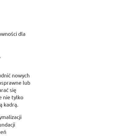
awności dla
,
rudnić nowych
nosprawne lub
rać się
 nie tylko
ą kadrą.
malizacji
undacji
zeń