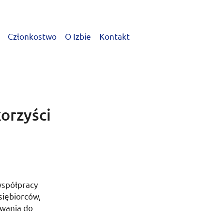
Członkostwo
O Izbie
Kontakt
orzyści
współpracy
siębiorców,
owania do