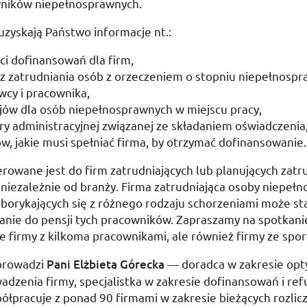
wników niepełnosprawnych.
 uzyskają Państwo informacje
nt.
:
i dofinansowań dla firm,
 z zatrudniania osób z orzeczeniem o stopniu niepełnospr
cy i pracownika,
jów dla osób niepełnosprawnych w miejscu pracy,
y administracyjnej związanej ze składaniem oświadczenia
, jakie musi spełniać firma, by otrzymać dofinansowanie.
erowane jest do firm zatrudniających lub planujących zat
niezależnie od branży. Firma zatrudniająca osoby niepeł
orykających się z różnego rodzaju schorzeniami może sta
nie do pensji tych pracowników. Zapraszamy na spotkanie
firmy z kilkoma pracownikami, ale również firmy ze spor
prowadzi
Pani Elżbieta Górecka
— doradca w zakresie opty
dzenia firmy, specjalistka w zakresie dofinansowań i ref
półpracuje z ponad 90 firmami w zakresie bieżących rozlic