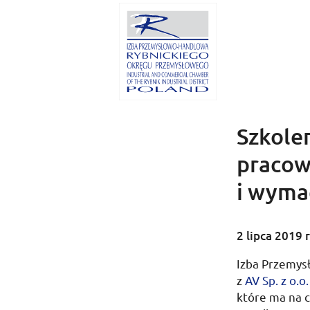
Szkole
pracow
i wyma
2 lipca 2019
r
Izba Przemys
z
AV
Sp.
z
o.
o.
które ma na 