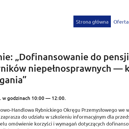
Strona główna
Oferta
nie: „Dofinansowanie do pensji
ników niepełnosprawnych — k
gania”
.
w godzinach 10:00
—
12:00
.
łowo­‑Handlowa Rybnickiego Okręgu Przemysłowego we 
zaprasza do udziału w szkoleniu informacyjnym dla przed
celu omówienie korzyści i wymagań dotyczących dofinans