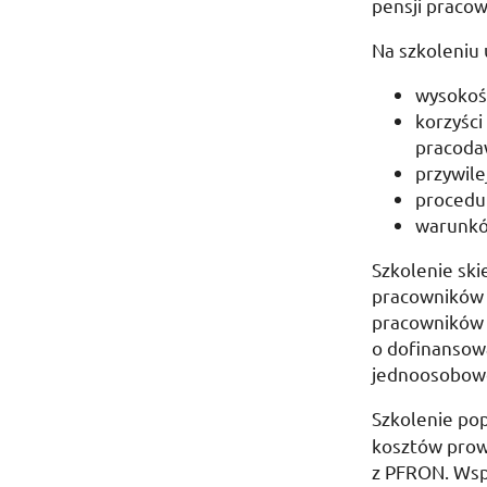
pensji praco
Na szkoleniu
wysokośc
korzyści
pracodaw
przywile
procedur
warunków
Szkolenie ski
pracowników 
pracowników b
o dofinansowa
jednoosobowe 
Szkolenie po
kosztów prowa
z
PFRON
. Ws