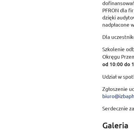
dofinansowa
PFRON
dla fi
dzięki audyt
nadpłacone w
Dla uczestni
Szkolenie od
Okręgu Prze
od 10:00
do
1
Udział w spot
Zgłoszenie ud
biuro@izbaph.
Serdecznie z
Galeria