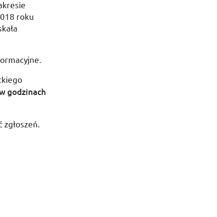
akresie
2018 roku
skała
formacyjne.
ckiego
 w godzinach
ć zgłoszeń.