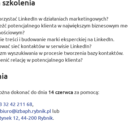
 szkolenia
rzystać LinkedIn w działaniach marketingowych?
leźć potencjalnego klienta w największym biznesowym m
nościowym?
e treści i budowanie marki eksperckiej na LinkedIn.
wać sieć kontaktów w serwisie LinkedIn?
zm wyszukiwania w procesie tworzenia bazy kontaktów.
enić relację w potencjalnego klienta?
nia
ożna dokonać do dnia
14 czerwca
za pomocą:
8 32 42 211 68
,
biuro@izbaph.rybnik.pl
lub
Rynek 12, 44‑200 Rybnik
.