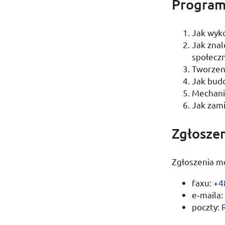
Program
Jak wyko
Jak zna
społecz
Tworzeni
Jak budo
Mechani
Jak zami
Zgłosze
Zgłoszenia m
faxu:
+4
e‑maila:
poczty: