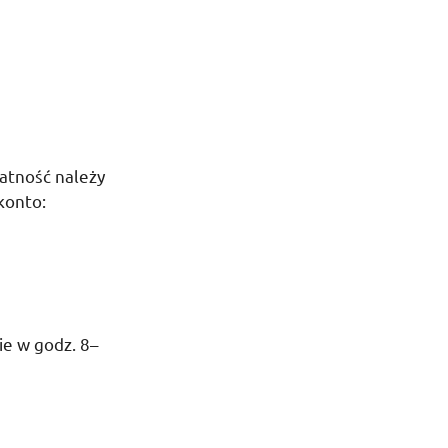
łatność należy
konto:
ie w
godz.
8
–