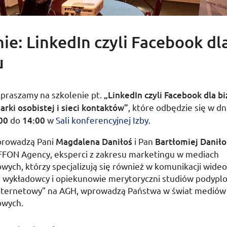
ie: LinkedIn czyli Facebook dl
u
apraszamy na szkolenie
pt.
„LinkedIn czyli Facebook dla b
rki osobistej i sieci kontaktów”
, które odbędzie się w d
00
do
14:00
w
Sali konferencyjnej Izby
.
prowadzą Pani
Magdalena Daniłoś
i Pan
Bartłomiej Daniło
OFFON Agency, eksperci z zakresu marketingu w mediach
wych, którzy specjalizują się również w komunikacji wideo
, wykładowcy i opiekunowie merytoryczni studiów podyp
nternetowy” na
AGH
, wprowadzą Państwa w świat mediów
owych.