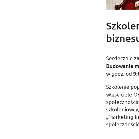
Szkolen
biznes
Serdecznie z
Budowanie ma
w
godz.
od
9:
Szkolenie po
właściciele 
społecznościo
szkoleniowcy
„Marketing I
społeczności