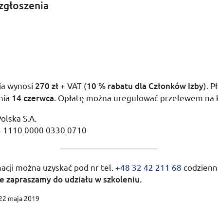
zgłoszenia
ia wynosi
270
zł
+
VAT
(
10 % rabatu dla Członków Izby
). P
nia
14 czerwca
. Opłatę można uregulować przelewem na 
Polska
S.A.
5 1110 0000 0330 0710
macji można uzyskać pod
nr
tel.
+48 32 42 211 68
codzienn
e zapraszamy do udziału w szkoleniu.
 22 maja 2019