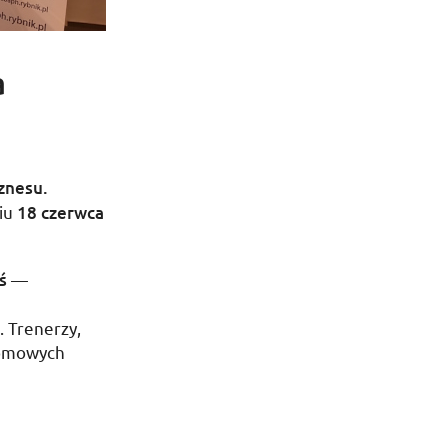
a
iznesu.
niu
18 czerwca
ś
—
. Trenerzy,
lomowych