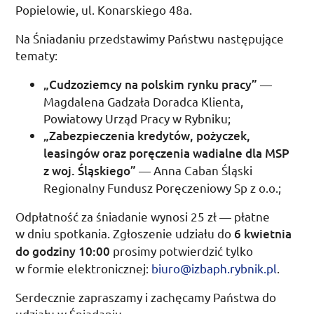
Popielowie,
ul.
Konarskiego 48a.
Na Śniadaniu przedstawimy Państwu następujące
tematy:
„Cudzoziemcy na polskim rynku pracy”
—
Magdalena Gadzała Doradca Klienta,
Powiatowy Urząd Pracy w Rybniku;
„Zabezpieczenia kredytów, pożyczek,
leasingów oraz poręczenia wadialne dla MSP
z woj. Śląskiego”
— Anna Caban Śląski
Regionalny Fundusz Poręczeniowy Sp z o.o.;
Odpłatność za śniadanie wynosi 25
zł
— płatne
w dniu spotkania. Zgłoszenie udziału do
6 kwietnia
do godziny 10:00
prosimy potwierdzić tylko
w formie elektronicznej:
biuro@izbaph.rybnik.pl
.
Serdecznie zapraszamy i zachęcamy Państwa do
udziału w Śniadaniu.