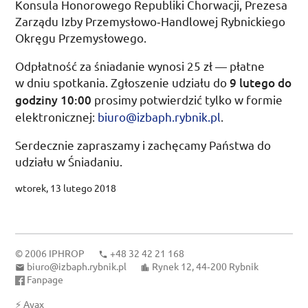
Konsula Honorowego Republiki Chorwacji, Prezesa
Zarządu Izby Przemysłowo­‑Handlowej Rybnickiego
Okręgu Przemysłowego.
Odpłatność za śniadanie wynosi 25
zł
— płatne
w dniu spotkania. Zgłoszenie udziału do
9 lutego do
godziny 10:00
prosimy potwierdzić tylko w formie
elektronicznej:
biuro@izbaph.rybnik.pl
.
Serdecznie zapraszamy i zachęcamy Państwa do
udziału w Śniadaniu.
wtorek, 13 lutego 2018
© 2006
IPHROP
+48 32 42 21 168
biuro@izbaph.rybnik.pl
Rynek 12, 44‑200 Rybnik
Fanpage
⚡
Ayax