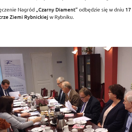
ęczenie Nagród
„Czarny Diament”
odbędzie się w dniu
17
trze Ziemi Rybnickiej
w Rybniku.