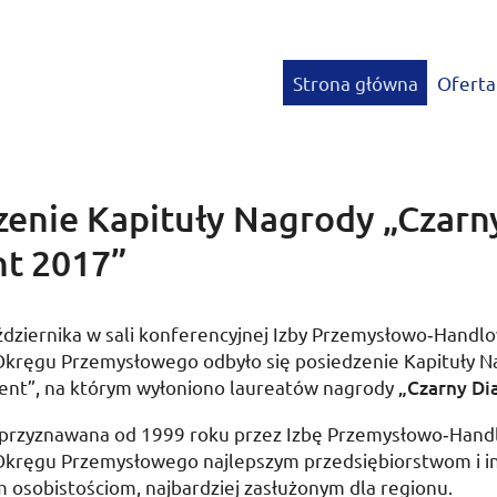
Strona główna
Oferta
zenie Kapituły Nagrody „Czarn
t 2017”
ździernika
w sali konferencyjnej Izby Przemysłowo­‑Handl
Okręgu Przemysłowego odbyło się posiedzenie Kapituły N
ent”, na którym wyłoniono laureatów nagrody
„Czarny Di
 przyznawana od 1999 roku przez Izbę Przemysłowo­‑Han
Okręgu Przemysłowego najlepszym przedsiębiorstwom i i
 osobistościom, najbardziej zasłużonym dla regionu.