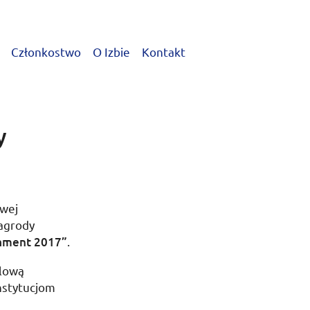
Członkostwo
O Izbie
Kontakt
y
owej
agrody
ament 2017”
.
dlową
nstytucjom