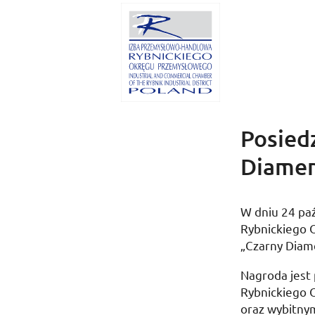
Posied
Diamen
W dniu
24 pa
Rybnickiego 
„Czarny Diam
Nagroda jest
Rybnickiego 
oraz wybitnym