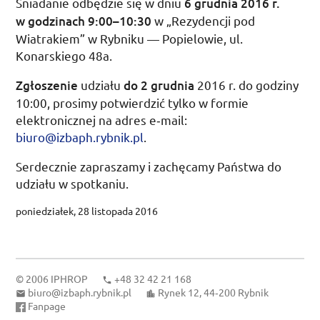
Śniadanie odbędzie się w dniu
6 grudnia 2016
r.
w godzinach
9:00
–
10:30
w „Rezydencji pod
Wiatrakiem” w Rybniku — Popielowie,
ul.
Konarskiego 48a.
Zgłoszenie
udziału
do
2 grudnia
2016
r.
do godziny
10:00
, prosimy potwierdzić tylko w formie
elektronicznej na adres e‑mail:
biuro@izbaph.rybnik.pl
.
Serdecznie zapraszamy i zachęcamy Państwa do
udziału w spotkaniu.
poniedziałek, 28 listopada 2016
© 2006
IPHROP
+48 32 42 21 168
biuro@izbaph.rybnik.pl
Rynek 12, 44‑200 Rybnik
Fanpage