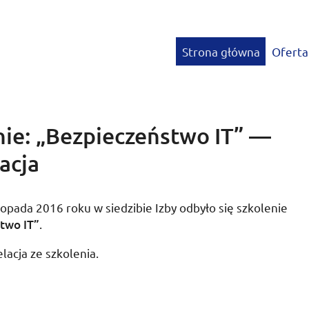
Strona główna
Oferta
nie: „Bezpieczeństwo IT” —
acja
stopada 2016 roku
w siedzibie Izby odbyło się szkolenie
stwo
IT
”
.
lacja ze szkolenia.