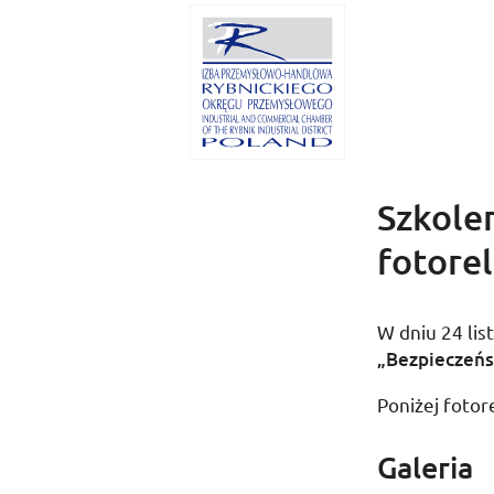
Szkole
fotorel
W dniu
24 li
„Bezpieczeń
Poniżej fotore
Galeria