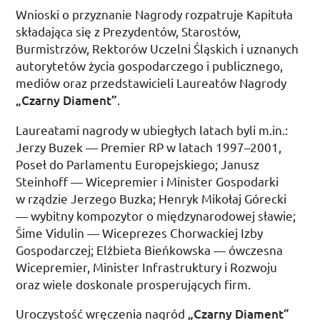
Wnioski o przyznanie Nagrody rozpatruje Kapituła
składająca się z Prezydentów, Starostów,
Burmistrzów, Rektorów Uczelni Śląskich i uznanych
autorytetów życia gospodarczego i publicznego,
mediów oraz przedstawicieli Laureatów Nagrody
„Czarny Diament”
.
Laureatami nagrody w ubiegłych latach byli
m.in.
:
Jerzy Buzek — Premier
RP
w latach 1997–2001,
Poseł do Parlamentu Europejskiego; Janusz
Steinhoff — Wicepremier i Minister Gospodarki
w rządzie Jerzego Buzka; Henryk Mikołaj Górecki
— wybitny kompozytor o międzynarodowej sławie;
Šime Vidulin
— Wiceprezes Chorwackiej Izby
Gospodarczej; Elżbieta Bieńkowska — ówczesna
Wicepremier, Minister Infrastruktury i Rozwoju
oraz wiele doskonale prosperujących firm.
Uroczystość wręczenia nagród
„Czarny Diament”