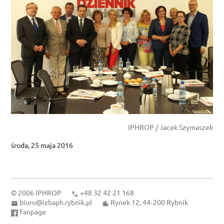
IPHROP / Jacek Szymaszek
środa, 25 maja 2016
© 2006
IPHROP
+48 32 42 21 168
biuro@izbaph.rybnik.pl
Rynek 12, 44‑200 Rybnik
Fanpage