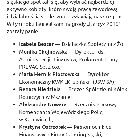
śląskiego spotkali się, aby wybrać najbardziej
aktywne kobiety, które swoją pracą zawodową
i działalnością społeczną rozsławiają nasz region.
W tym roku laureatkami nagrody „Narcyz 2016”
zostały panie:
Izabela Bester
— Działaczka Społeczna z Żor;
Monika Chojnowska
— Dyrektor
ds.
Administracji i Finansów, Prokurent Firmy
PREVAC
Sp.
z
o.o.
;
Maria Hernik­‑Piotrowska
— Dyrektor
Ekonomiczny
KWK
„Krupiński” (
JSW
SA
);
Renata Niedziela
— Prezes Spółdzielni Kółek
Rolniczych w Mszanie;
Aleksandra Nowara
— Rzecznik Prasowy
Komendanta Wojewódzkiego Policji
w Katowicach;
Krystyna Ostrzołek
— Pełnomocnik
ds.
Finansowych Firmy Catering Śląski;