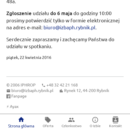
48a.
Zgłoszenie
udziału
do
6 maja
do
godziny 10:00
prosimy potwierdzić tylko w formie elektronicznej
na adres e‑mail:
biuro@izbaph.rybnik.pl
.
Serdecznie zapraszamy i zachęcamy Państwa do
udziału w spotkaniu.
piątek, 22 kwietnia 2016
© 2006
IPHROP
+48 32 42 21 168
biuro@izbaph.rybnik.pl
Rynek 12, 44‑200 Rybnik
Fanpage
⚡
Ayax
Strona główna
Oferta
Członkostwo
O Izbie
Kontakt