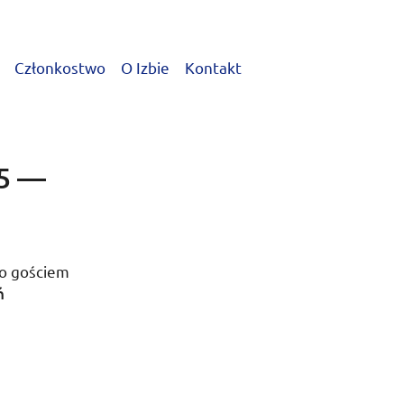
Członkostwo
O Izbie
Kontakt
15 —
go gościem
ń