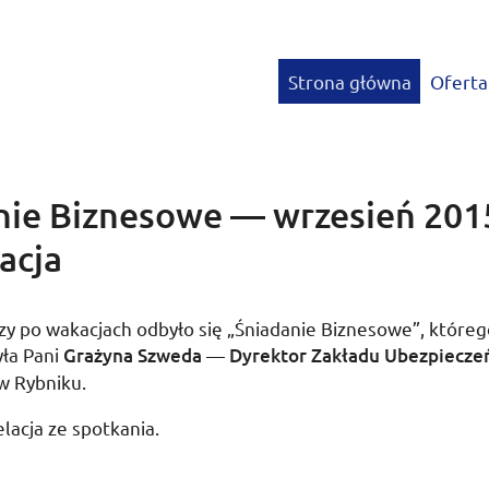
Strona główna
Oferta
nie Biznesowe — wrzesień 20
acja
zy po wakacjach odbyło się „Śniadanie Biznesowe”, które
yła Pani
Grażyna Szweda
—
Dyrektor Zakładu Ubezpiecze
w Rybniku.
elacja ze spotkania.