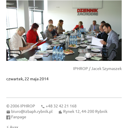
IPHROP / Jacek Szymaszek
czwartek, 22 maja 2014
© 2006
IPHROP
+48 32 42 21 168
biuro@izbaph.rybnik.pl
Rynek 12, 44‑200 Rybnik
Fanpage
⚡
Ayax