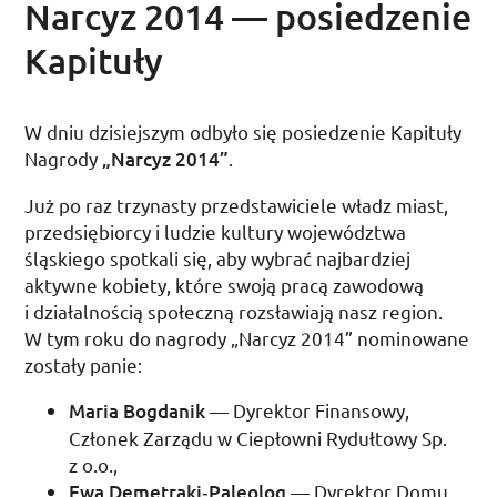
Narcyz 2014 — posiedzenie
Kapituły
W dniu dzisiejszym odbyło się posiedzenie Kapituły
Nagrody
„Narcyz 2014”
.
Już po raz trzynasty przedstawiciele władz miast,
przedsiębiorcy i ludzie kultury województwa
śląskiego spotkali się, aby wybrać najbardziej
aktywne kobiety, które swoją pracą zawodową
i działalnością społeczną rozsławiają nasz region.
W tym roku do nagrody „Narcyz 2014” nominowane
zostały panie:
Maria Bogdanik
— Dyrektor Finansowy,
Członek Zarządu w Ciepłowni Rydułtowy
Sp.
z o.o.
,
Ewa Demetraki­‑Paleolog
— Dyrektor Domu