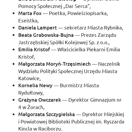
Pomocy Społecznej „Dar Serca”,
Marta Fox
— Poetka, Powieściopisarka,
Eseistka,
Daniela Lampert
— sekretarz Miasta Rybnika,
Beata Grabowska­‑Bujna
— Prezes Zarządu
Jastrzębskiej Spółki Kolejowej
Sp. z o.o.
,
Emilia Kristof
— Właścicielka Piekarni Emilia
Kristof,
Małgorzata Moryń­‑Trzęsimiech
— Naczelnik
Wydziału Polityki Społecznej Urzędu Miasta
Katowice,
Kornelia Newy
— Burmistrz Miasta
Rydułtowy,
Grażyna Owczarek
— Dyrektor Gimnazjum
nr
4 w Żorach,
Małgorzata Szczygielska
— Dyrektor Miejskiej
i Powiatowej Biblioteki Publicznej
im.
Ryszarda
Kincla w Raciborzu.