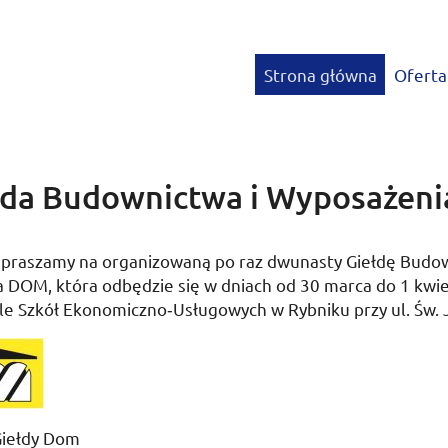
Strona główna
Oferta
ełda Budownictwa i Wyposażen
apraszamy na organizowaną po raz dwunasty Giełdę Budo
a DOM, która odbędzie się w dniach od 30 marca do 1 kwi
e Szkół Ekonomiczno­‑Usługowych w Rybniku przy ul. Św. 
Giełdy Dom