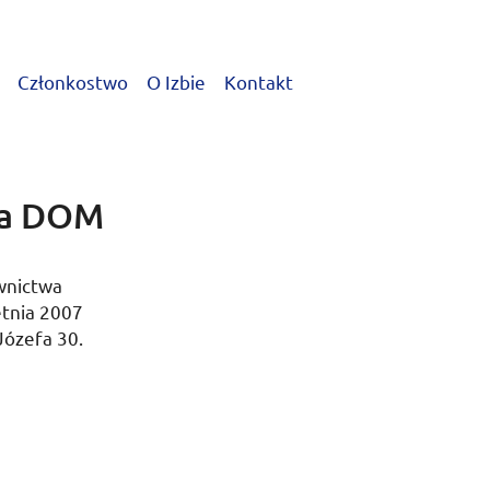
Członkostwo
O Izbie
Kontakt
ia DOM
wnictwa
etnia 2007
Józefa 30.