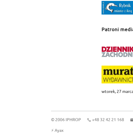
Patroni medi
wtorek, 27 marc
© 2006
IPHROP
+48 32 42 21 168
⚡
Ayax