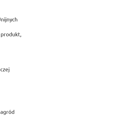
nijnych
 produkt,
czej
nagród