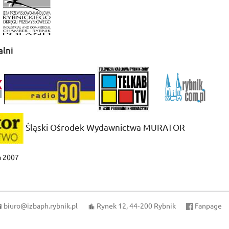
alni
Śląski Ośrodek Wydawnictwa MURATOR
a 2007
biuro@izbaph.rybnik.pl
Rynek 12, 44‑200 Rybnik
Fanpage